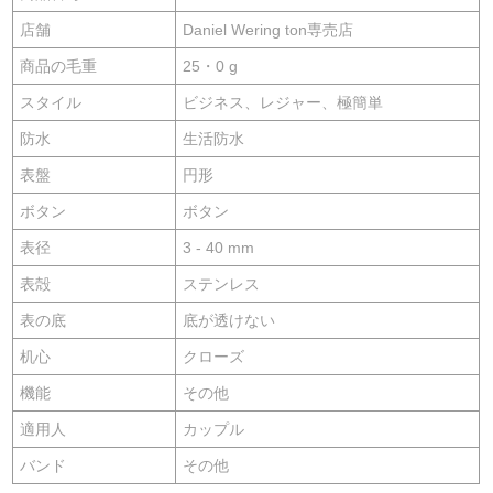
店舗
Daniel Wering ton専売店
商品の毛重
25・0 g
スタイル
ビジネス、レジャー、極簡単
防水
生活防水
表盤
円形
ボタン
ボタン
表径
3 - 40 mm
表殻
ステンレス
表の底
底が透けない
机心
クローズ
機能
その他
適用人
カップル
バンド
その他