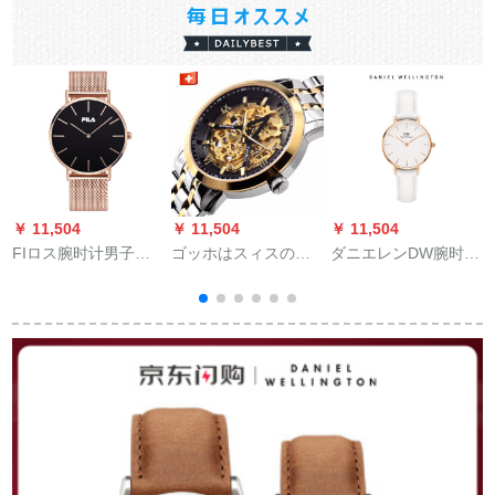
￥ 11,504
￥ 11,504
￥ 11,504
￥
FIロス腕时计男子金
ゴッホはスィスのブ
ダニエレンDW腕时计
40 mm黒文字盘プロ
ラドの全自動透か彫
女性プロペンの白革
スペン鉄分帯レザ简
刻の機械の時計の男
のバード28 mmホワ
素化简素化
の時計の抽出するシ
イトディディディデ
リズの夜光防水のフ
ィ、ミッチェル学生
ァンシ—ビディオの
用腕时计DW
入力名表上品の黒の
00000249
F
皿の鋼帯F 329 D.1 A