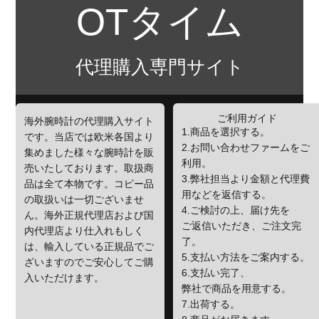
OTタイム
代理購入専門サイト
ご利用ガイド
海外腕時計の代理購入サイト
1.商品を選択する。
です。当店では欧米各国より
2.お問い合わせファームをご
集めました様々な腕時計を販
利用。
売いたしております。取扱商
3.弊社担当より金額と代理費
品は全て本物です。コピー品
用などを返信する。
の取扱いは一切ございませ
4.ご検討の上、届け先を
ん。海外正規代理店および国
ご返信いただき、ご注文完
内代理店より仕入れもしく
了。
は、輸入している正規品でご
5.支払い方法をご案内する。
ざいますのでご安心してご購
6.支払い完了、
入いただけます。
弊社で商品を用意する。
7.出荷する。