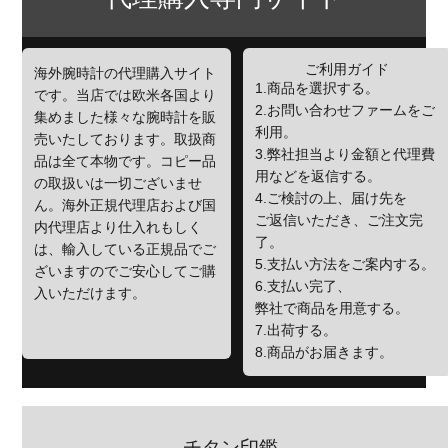
ご利用ガイド
海外腕時計の代理購入サイト
1.商品を選択する。
です。当店では欧米各国より
2.お問い合わせファームをご
集めました様々な腕時計を販
利用。
売いたしております。取扱商
3.弊社担当より金額と代理費
品は全て本物です。コピー品
用などを返信する。
の取扱いは一切ございませ
4.ご検討の上、届け先を
ん。海外正規代理店および国
ご返信いただき、ご注文完
内代理店より仕入れもしく
了。
は、輸入している正規品でご
5.支払い方法をご案内する。
ざいますのでご安心してご購
6.支払い完了、
入いただけます。
弊社で商品を用意する。
7.出荷する。
8.商品がお届きます。
チタン印鑑