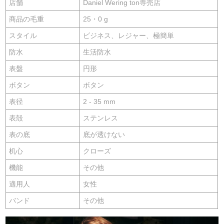
店舗
Daniel Wering ton専売店
商品の毛重
25・0 g
スタイル
ビジネス、レジャー、極簡単
防水
生活防水
表盤
円形
ボタン
ボタン
表径
2 - 35 mm
表殻
ステンレス
表の底
底が透けない
机心
クローズ
機能
その他
適用人
女性
バンド
その他