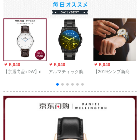
￥ 5,040
￥ 5,040
￥ 5,040
￥
【京選尚品xDW】dw
アルマティック腕時
【2019シンプ新商品
女性時計カレンダン
計スティバーンロッ
発売で大ヒスト中】
ダ青針34 mm
クバックバックバッ
スイス海士スパー逸
DanielWellingtonフフ
クと男性腕時計A 51
品シリズ全自動機械
ァンシー腕時計女性
X
男性時計【魅力的な
腕時計1142 DW
男神フルー】ファン
シー