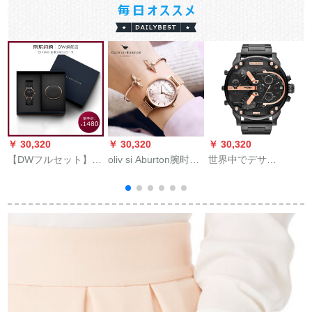
￥ 30,320
￥ 30,320
￥ 30,320
￥
【DWフルセット】
oliv si Aburton腕时计
世界中でデサ
DANELIGT ON腕時計
OBの腕时计のヨウロ
イ/DursL男腕时计男
dw腕時計dw女性時計
パン式のシンプロフ
大文字盘クレア男时
ファンシー腕時計時
ァンの时计の女性の
计フルー男时计ファ
プロモーション28
腕时计の腕时计OB
ンシ腕时计DZ 7395
mm DW 00100
16 VM 11の纯洁なゴ
黒钢帯を购入しまし
245+手ブラスト
ルド
た。