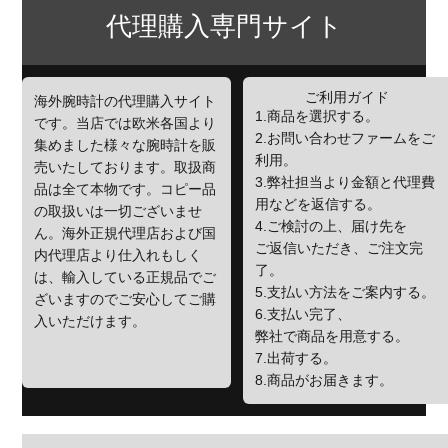
代理購入専門サイト
ご利用ガイド
海外腕時計の代理購入サイト
1.商品を選択する。
です。当店では欧米各国より
2.お問い合わせファームをご
集めました様々な腕時計を販
利用。
売いたしております。取扱商
3.弊社担当より金額と代理費
品は全て本物です。コピー品
用などを返信する。
の取扱いは一切ございませ
4.ご検討の上、届け先を
ん。海外正規代理店および国
ご返信いただき、ご注文完
内代理店より仕入れもしく
了。
は、輸入している正規品でご
5.支払い方法をご案内する。
ざいますのでご安心してご購
6.支払い完了、
入いただけます。
弊社で商品を用意する。
7.出荷する。
8.商品がお届きます。