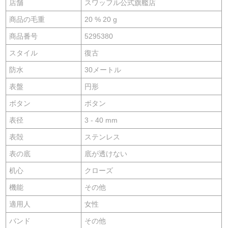
店舗
スワッフル公式旗艦店
商品の毛重
20 % 20 g
商品番号
5295380
スタイル
復古
防水
30メートル
表盤
円形
ボタン
ボタン
表径
3 - 40 mm
表殻
ステンレス
表の底
底が透けない
机心
クローズ
機能
その他
適用人
女性
バンド
その他