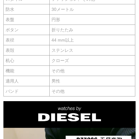
防水
30メートル
表盤
円形
ボタン
折りたたみ
表径
44 mm以上
表殻
ステンレス
机心
クローズ
機能
その他
適用人
男性
バンド
その他