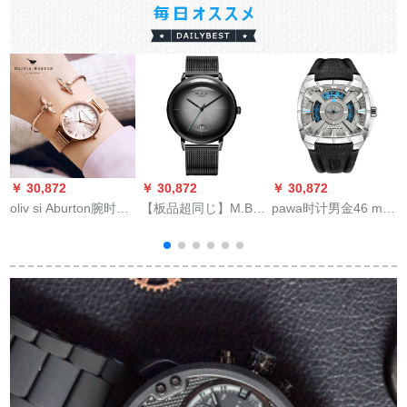
￥ 30,872
￥ 30,872
￥ 30,872
￥
oliv si Aburton腕时计
【板品超同じ】M.B.K
pawa时计男金46 mm
ア
OBの腕时计のヨウロ
メール入力腕時計男
ベルの四角形の个性
A
パン式のシンプロフ
性表3 Dアンカーン機
フルー・クロスウウ
ァンの时计の女性の
械男子表カーンマシ
ォーカー男时计PL.14
腕时计の腕时计OB
ン男子時計ジュアル
JS/61
16 VM 11の纯洁なゴ
ビルビルビルファン
ルド
シー超薄型防水DW-K
紳士腕時計M 100 G-
チ
P 566 C（黒殻灰面黒
帯）