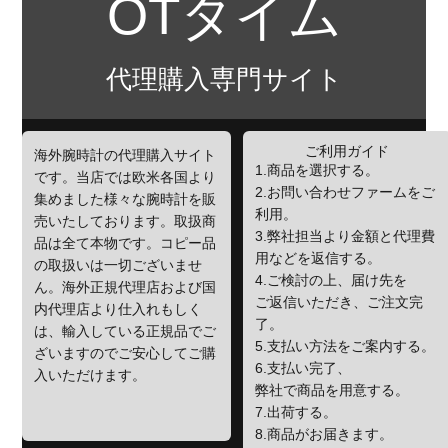
OTタイム
代理購入専門サイト
ご利用ガイド
海外腕時計の代理購入サイト
1.商品を選択する。
です。当店では欧米各国より
2.お問い合わせファームをご
集めました様々な腕時計を販
利用。
売いたしております。取扱商
3.弊社担当より金額と代理費
品は全て本物です。コピー品
用などを返信する。
の取扱いは一切ございませ
4.ご検討の上、届け先を
ん。海外正規代理店および国
ご返信いただき、ご注文完
内代理店より仕入れもしく
了。
は、輸入している正規品でご
5.支払い方法をご案内する。
ざいますのでご安心してご購
6.支払い完了、
入いただけます。
弊社で商品を用意する。
7.出荷する。
8.商品がお届きます。