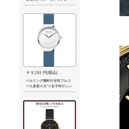
ト
￥
9,192 円(税込)
ベルリング腕时计女性フルコ
ース多彩スポ`ツ女子时计シン
プロシュート