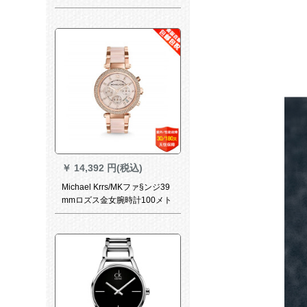
070007
￥
14,392 円(税込)
Michael Krrs/MKファ§ンジ39
mmロズス金女腕時計100メト
ル生活防水MK 5896