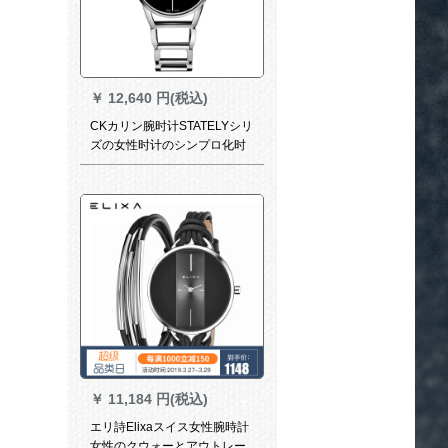
￥
12,640 円(税込)
CKカリン腕时计STATELYシリ
ズの女性时计のシンプロ化时
の针夜光黒盘钢帯克时计K 3 G
23 0
￥
11,184 円(税込)
エリ詩Elixaスイス女性腕時計
女性のクウォーとアウトレー