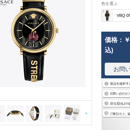
色を選ぶ
VBQ 0
価格：
￥
込)
お問
>