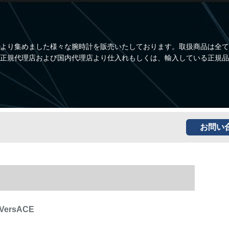
より集めました様々な腕時計を販売いたしております。取扱商品は全て
正規代理店および国内代理店より仕入れもしくは、輸入している正規品
お問い
/VersACE