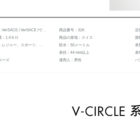
商品名称：VerSACE / VerSACE /ヴァルサリーの腕時計原装正品双表帯黒防水精緻な大気男子クランク時計VBQ 050017
商品番号：326 .
店
：1.0キロ
商品の産地：スイス
貨
スタイル：レジャー、スポーツ、ファッション
防水：50メートル
表
表径：44 mm以上
表
ローズ
適用人：男性
バ