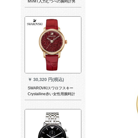
MVMT入力むつべの腕時計男
性ホワイトラーins欧米精密小
群機械式腕時計学生防水クウ
ォーム45 mm Chrono
Gunmetal
￥
30,320 円(税込)
SWAROVKIスワロフスキー
Crystalline赤い女性用腕時計
5295380