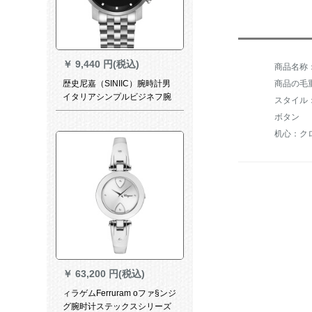
￥
9,440 円(税込)
歴史尼嘉（SINIIC）腕時計男
商品の毛重
イタリアシンプルビジネフ腕
時計バーンド多機能防水カレ
ボタン
ント腕時計オーストリア全国
机心：ク
连保sn 80-Al面钢帯
￥
63,200 円(税込)
ィラゲムFerruram oファ§ンジ
グ腕时计ステックスシリーズ