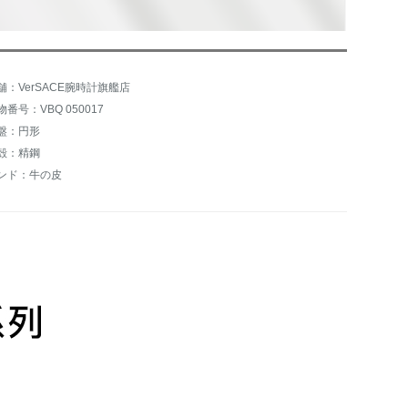
舗：VerSACE腕時計旗艦店
物番号：VBQ 050017
盤：円形
殻：精鋼
ンド：牛の皮