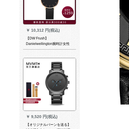
￥
10,312 円(税込)
【DW Frush】
Danielwellington腕時計女性
dw女性用腕時計ミラノスキー
32 mmdw女性腕時計dw女性
用腕時計dw女性用腕時計ダイ
ヤモヤドドD 00100201
￥
9,520 円(税込)
【オリジナルバーンを送る】