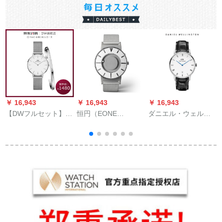
￥ 16,943
￥ 16,943
￥ 16,943
￥
【DWフルセット】
恒円（EONE
ダニエル・ウェルリ
イ
Danielwelwelweltton
Bradley）腕时计ステ
ング腕時計DW女性用
DW腕時計女28 mmシ
アリングメトルネ腕
時計34 mm銀色ベル
ンプロ女時計金属編
时计レイドポリン大
超薄型女性史クウォ
みのメタルトラック
当のリシリーズBR-
ーク腕時計時計ドレ
A
時計DW 0010+女色の
M-IIIS 2ファン腕时计
ンダー付DW 0017
ブリッドトラック
男性用腕时计时计ジ
ッパー女性用腕时计
时计