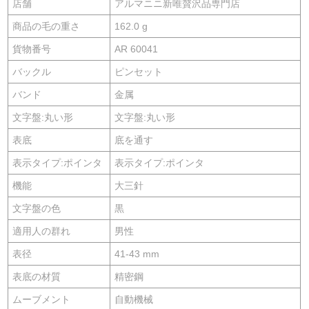
店舗
アルマニニ新唯贅沢品専門店
商品の毛の重さ
162.0 g
貨物番号
AR 60041
バックル
ピンセット
バンド
金属
文字盤:丸い形
文字盤:丸い形
表底
底を通す
表示タイプ:ポインタ
表示タイプ:ポインタ
機能
大三針
文字盤の色
黒
適用人の群れ
男性
表径
41-43 mm
表底の材質
精密鋼
ムーブメント
自動機械