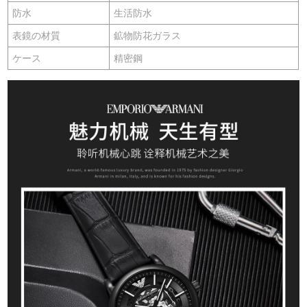
防水
生活防水
表鏡の材質
鉱物防花ガラス
ケース
精密鋼