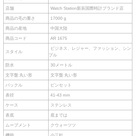
店舗
Watch Station新辰国際時計ブランド店
商品の毛の重さ
17000 g
商品の産地
中国大陸
商品コード
AR 1675
ビジネス、レジャー、ファッション、シン
スタイル
プル
防水
30メートル
文字盤:丸い形
文字盤:丸い形
バックル
ピンセット
表径
41-43 mm
ケース
ステンレス
表底
底までは
ムーブメント
クウォーツツ
機能
小三針