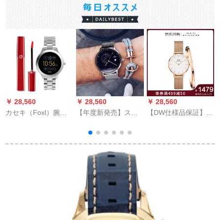
￥ 28,560
￥ 28,560
￥ 28,560
￥
カセキ（Foxl）腕時
【年度新発売】スイ
【DW仕様品保証】
計オーストリア·ファ
ス海士爵大好き系腕
DW腕時計女28 mmデ
§ンスポ－トストスト
时计男机械表ファン
ニレン腕時計ファン
スト·リ－女子表情人
シーメカ男表ベト鉄
プロ化
プレゼゼ·スト·スト·
帯金1216新金の深海
レ·ス女子
魅力