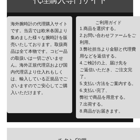
代理購入専門サイト
ご利用ガイド
海外腕時計の代理購入サイト
1.商品を選択する。
です。当店では欧米各国より
2.お問い合わせファームをご
集めました様々な腕時計を販
利用。
売いたしております。取扱商
3.弊社担当より金額と代理費
品は全て本物です。コピー品
用などを返信する。
の取扱いは一切ございませ
4.ご検討の上、届け先を
ん。海外正規代理店および国
ご返信いただき、ご注文完
内代理店より仕入れもしく
了。
は、輸入している正規品でご
5.支払い方法をご案内する。
ざいますのでご安心してご購
6.支払い完了、
入いただけます。
弊社で商品を用意する。
7.出荷する。
8.商品がお届きます。