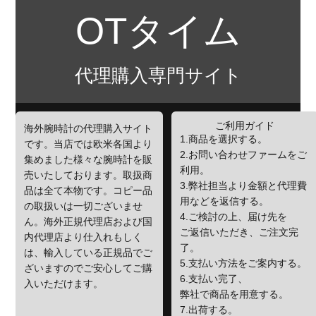
OTタイム
代理購入専門サイト
ご利用ガイド
海外腕時計の代理購入サイト
1.商品を選択する。
です。当店では欧米各国より
2.お問い合わせファームをご
集めました様々な腕時計を販
利用。
売いたしております。取扱商
3.弊社担当より金額と代理費
品は全て本物です。コピー品
用などを返信する。
の取扱いは一切ございませ
4.ご検討の上、届け先を
ん。海外正規代理店および国
ご返信いただき、ご注文完
内代理店より仕入れもしく
了。
は、輸入している正規品でご
5.支払い方法をご案内する。
ざいますのでご安心してご購
6.支払い完了、
入いただけます。
弊社で商品を用意する。
7.出荷する。