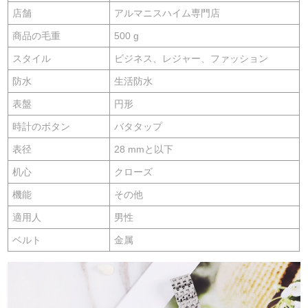
店舗
アルマニスハイム専門店
商品の毛重
500 g
スタイル
ビジネス、レジャー、ファッション
防水
生活防水
表盤
円形
時計のボタン
バタタップ
表径
28 mmと以下
机心
クローズ
機能
その他
適用人
男性
ベルト
金属