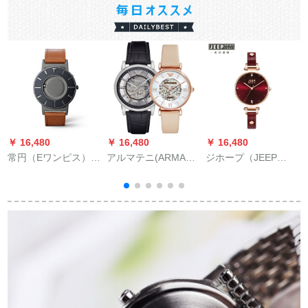
￥ 16,480
￥ 16,480
￥ 16,480
￥
常円（Eワンピス）腕
アルマテニ(ARMANI)
ジホープ（JEEP
時計スタレス金属ケ
腕时计机械カプテ-ル
SPIRIIT）の腕時計女
ムスタッジッチ磁力
ファンカーンジュア
性史コークアウトク
計
腕時計復古文芸ニル
化机械男表カープ时
の時計女子時計アル·
表简约男女フルト腕
计M 8+AR 6 0001
メリカ潮の腕時計ワ
時計航海家シリーズ
ンラインJPS 40103
B-DKVO
W