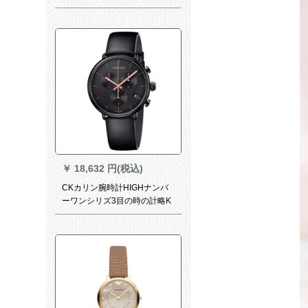
ある男性知能电子轴オミック
ファンシー多机能腕时计スト
リッツ腕时计ART 3000を知る
ということです。
￥
18,632 円(税込)
CKカリン腕時計HIGHナンバ
ーワンシリズ3目の時の計略K
8 M 27