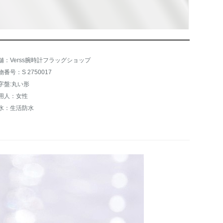
舗：Verss腕時計フラッグショップ
物番号：S 2750017
字盤:丸い形
用人：女性
水：生活防水