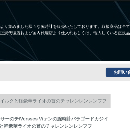
より集めました様々な腕時計を販売いたしております。取扱商品は全て
正規代理店および国内代理店より仕入れもしくは、輸入している正規品
お問い
イルイルイルクと軽豪華ライオの首のチャレンレンレンフフ
ェルサーのチ/Versses Viァンの腕時計バラゴードカジイ
と軽豪華ライオの首のチャレンレンレンフフ