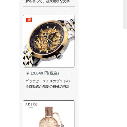
牌を慕って、超大規模な文字
盤の腕時計男女ダブルタイム
時計迷彩風腕時計時計50メト
ル防水LM 682-B.t bank
burack
￥
19,840 円(税込)
ゴッホは、スイスのブラドの
全自動透か彫刻の機械の時計
の男の時計の抜粋したシリズ
の夜光防水のファンビオの入
力名表に載せています。