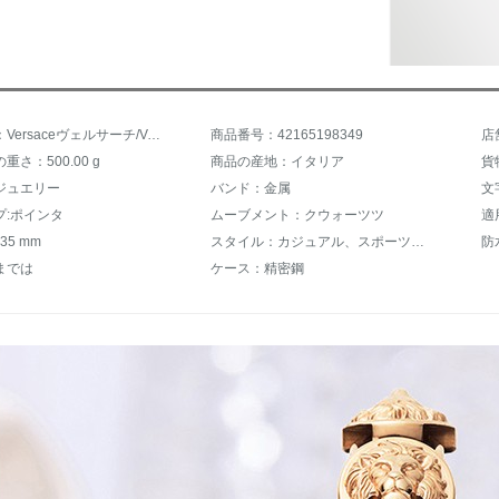
商品名称：Versaceヴェルサーチ/Vers範瑟糸女史腕時計バラゴールドカジュアルクウォークライトラグジュアリーチェーンレリーフファッション女表S 2730017
商品番号：42165198349
店
さ：500.00 g
商品の産地：イタリア
貨
ジュエリー
バンド：金属
文
プ:ポインタ
ムーブメント：クウォーツツ
適
35 mm
スタイル：カジュアル、スポーツ、シンプル、可愛い
防
までは
ケース：精密鋼