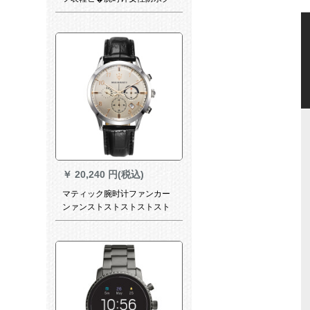
リート腕时计
￥
20,240 円(税込)
マティック腕时计ファンカー
ンァンストストストストスト
R 8716006