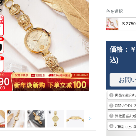
色を選択
S 2750
価格：
￥
込)
お問
>