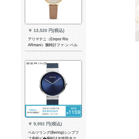
￥
13,520 円(税込)
アリマテニ（Empor Rio
ARmani）腕時計ファ·ン·ベル
ロ·ズ腕時計ARS 11
￥
9,992 円(税込)
ベルツリング(Bering)シンプフ
フ表軽ビ�腕时计女性防水ク