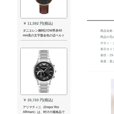
￥
11,592 円(税込)
ダニエレン腕時計DW男表40
mm黒の文字盤金色の辺ベルト
商品の毛の重
超薄型のメーンバー
ボタン：
表示タイ
表径：29-
表底：底
￥
20,720 円(税込)
アリマティニ（Empor Rio
ARmani）は、时计の规格品で