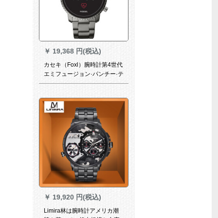
￥
19,368 円(税込)
カセキ（Foxl）腕時計第4世代
エミフュージョン·パンチー·テ
ーター·パンチー·ニュー多機能
男フ腕時計レジネ·鉄帯京東自
営腕時計FTW 40
￥
19,920 円(税込)
Limira林は腕時計アメリカ潮