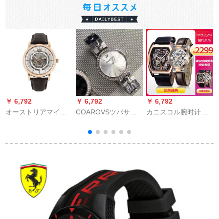
￥ 6,792
￥ 6,792
￥ 6,792
￥
オーストリアマイ腕
COAROVSツバサワ
カニスコル腕时计男
时计全自动机械男腕
ル腕時計さんファ·ン·
腕时计男腕时计男腕
时计透かし雕りのフ
ン·リスト·ピンク銀
时计个性透かし雕り
リュジュン
50 95600
の四角い文字盘オー
ストリア时计ブラド
トラックトラック·フ
0
ァンビン型カープ表
KC 179-KC 28