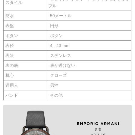
スタイル
プル
防水
50メートル
表盤
円形
ボタン
ボタン
表径
4 - 43 mm
表殻
ステンレス
表の底
底が透けない
机心
クローズ
適用人
男性
バンド
その他