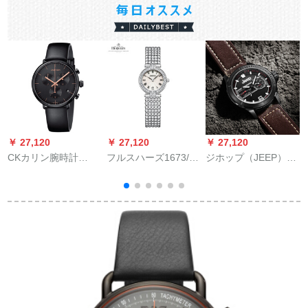
￥ 27,120
￥ 27,120
￥ 27,120
￥
CKカリン腕時計
フルスハーズ1673/44
ジホップ（JEEP）腕
HIGHナンバーワンシ
XB 08于だ·ツ腕时计
時計牧馬人シリズ小
リズ3目の時の計略K
画秒が女王
三針双カレンダン男
8 M 27
時計多機能腕時計ベ
8
ルト防水男