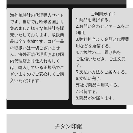
ご利用ガイド
海外腕時計の代理購入サイト
1.商品を選択する。
です。当店では欧米各国より
2.お問い合わせファームをご
集めました様々な腕時計を販
利用。
売いたしております。取扱商
3.弊社担当より金額と代理費
品は全て本物です。コピー品
用などを返信する。
の取扱いは一切ございませ
4.ご検討の上、届け先を
ん。海外正規代理店および国
ご返信いただき、ご注文完
内代理店より仕入れもしく
了。
は、輸入している正規品でご
5.支払い方法をご案内する。
ざいますのでご安心してご購
6.支払い完了、
入いただけます。
弊社で商品を用意する。
7.出荷する。
8.商品がお届きます。
チタン印鑑