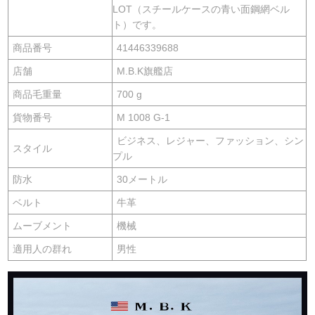
LOT（スチールケースの青い面鋼網ベル
ト）です。
商品番号
41446339688
店舗
M.B.K旗艦店
商品毛重量
700 g
貨物番号
M 1008 G-1
ビジネス、レジャー、ファッション、シン
スタイル
プル
防水
30メートル
ベルト
牛革
ムーブメント
機械
適用人の群れ
男性