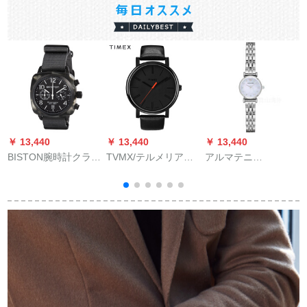
￥ 13,440
￥ 13,440
￥ 13,440
￥
BISTON腕時計クラシ
TVMX/テルメリア腕
アルマテニ
B
カル男表40 m mマレ
時計オーストリアソ
（ARMANI）腕時計
ー100 m防水多機能
ンソンソングループ
レジネ·フューチャー·
男時計
クラクストライト腕
リプロ·リニ質小文字
时
1514.PB.GT.3.3.NG
時計
盤針女時計腕時計女
AR 1961