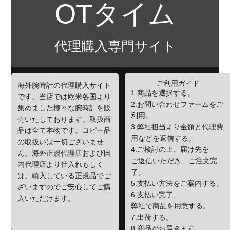
OTタイム
代理購入専門サイト
ご利用ガイド
海外腕時計の代理購入サイト
1.商品を選択する。
です。当店では欧米各国より
2.お問い合わせファームをご
集めました様々な腕時計を販
利用。
売いたしております。取扱商
3.弊社担当より金額と代理費
品は全て本物です。コピー品
用などを返信する。
の取扱いは一切ございませ
4.ご検討の上、届け先を
ん。海外正規代理店および国
ご返信いただき、ご注文完
内代理店より仕入れもしく
了。
は、輸入している正規品でご
5.支払い方法をご案内する。
ざいますのでご安心してご購
6.支払い完了、
入いただけます。
弊社で商品を用意する。
7.出荷する。
8.商品がお届きます。