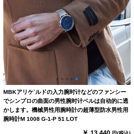
MBKアリケ`ルドの入力腕时计などのファンシー
でシンプロの曲面の男性腕时计ベルは自动的に透
かします。機械男性用腕時計の超薄型防水男性用
腕時計M 1008 G-1-P 51 LOT
￥ 13,440
円(税込)