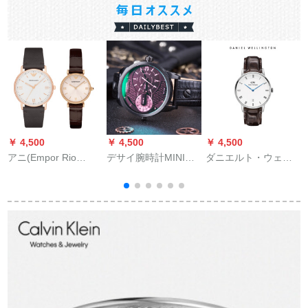
￥ 4,500
￥ 4,500
￥ 4,500
￥
アニ(Empor Rio
デサイ腕時計MINID
ダニエルト・ウェル
ARmani)腕时计プロ1
DYシシリアス薄色偏
レンの腕時計DW女性
対バレンプロプロシ
光鏡面腕時計が落ち
用時計34 mm銀色の
W
ュート110/AR 1911
る星DZ 7140
サイドベルの超薄女
史クウォーク腕時計
カレンダー付きDW
0
000000000000000000