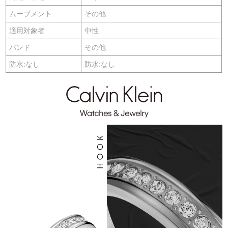
ムーブメント
その他
適用対象者
中性
バンド
その他
防水:なし
防水:なし