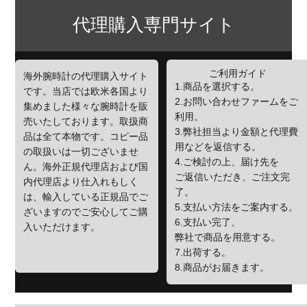
代理購入専門サイト
ご利用ガイド
海外腕時計の代理購入サイト
1.商品を選択する。
です。当店では欧米各国より
2.お問い合わせファームをご
集めました様々な腕時計を販
利用。
売いたしております。取扱商
3.弊社担当より金額と代理費
品は全て本物です。コピー品
用などを返信する。
の取扱いは一切ございませ
4.ご検討の上、届け先を
ん。海外正規代理店および国
ご返信いただき、ご注文完
内代理店より仕入れもしく
了。
は、輸入している正規品でご
5.支払い方法をご案内する。
ざいますのでご安心してご購
6.支払い完了、
入いただけます。
弊社で商品を用意する。
7.出荷する。
8.商品がお届きます。