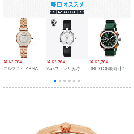
￥ 63,784
￥ 63,784
￥ 63,784
￥
アルマニイ(ARMANI)
Versファンサ腕時計
BRIISTON腕時計シリ
腕時計カージ・アル
ファンベル34 mm大
ーズ男性腕時計42
フの針ク女性時計ビ
好きな文字盤女表3 3
mm大文字盤100 m防
ジネガスさん腕時計
Dレリ·フ·ドV形時計
水クロノグラフ多機
女性AR 1909
耳目デカン
能男性時計
171412.SA.TS.10
NBG
リ