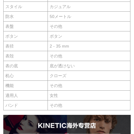
スタイル
カジュアル
防水
50メートル
表盤
その他
ボタン
ボタン
表径
2 - 35 mm
表殻
その他
表の底
底が透けない
机心
クローズ
機能
その他
適用人
女性
バンド
その他