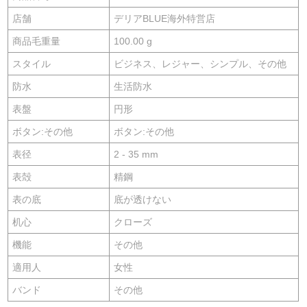
店舗
デリアBLUE海外特営店
商品毛重量
100.00 g
スタイル
ビジネス、レジャー、シンプル、その他
防水
生活防水
表盤
円形
ボタン:その他
ボタン:その他
表径
2 - 35 mm
表殻
精鋼
表の底
底が透けない
机心
クローズ
機能
その他
適用人
女性
バンド
その他