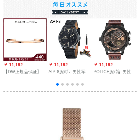
￥ 11,192
￥ 11,192
￥ 11,192
￥
【DW正規品保証】
AIP-8腕时计男性军表
POLICE腕時計男性用
テ
DWブレッドリストリ
クロズベト独特の文
50 mmブロッキング
スト時の計装専門家
字板运动表男金ビネ
の文字盤ブラゲット
ブリストルラックフ
ショー时計フフフフ
男性用腕時計PL.536
腕
ァンシープロシュー
プロ腕时计AV-400-
JSB/12 A
0
ト男DW 0000 1
07（店长おめ）