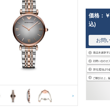
価格：
￥
込)
お問
>