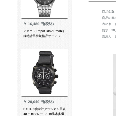
商品名称：
商品の産
￥
16,480 円(税込)
表の底：
防水：3
アマニ（Empor Rio ARmani）
腕時計男性規格品オーミフ・
適用人：
マット男時計多機能ビジェネ
男性クニコル鋼帯灰盤AR 110
68
￥
20,640 円(税込)
BISTON腕時計クラシカル男表
40 m mマレー100 m防水多機