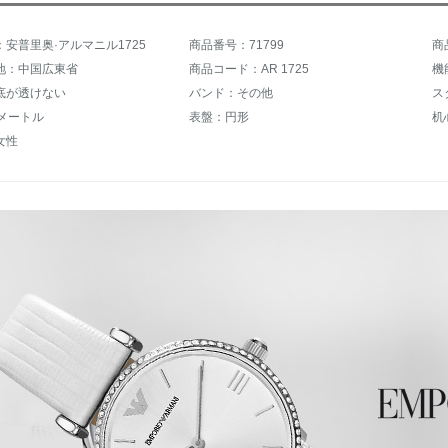
安普里奥·アルマニル1725
商品番号：71799
商
地：中国広東省
商品コード：AR 1725
機
底が透けない
バンド：その他
0メートル
表盤：円形
机
女性