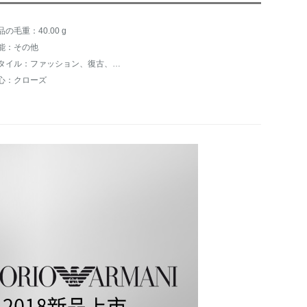
品の毛重：40.00 g
能：その他
スタイル：ファッション、復古、極簡単、その他
心：クローズ