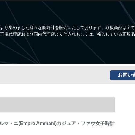
より集めました様々な腕時計を販売いたしております。取扱商品は全て
正規代理店および国内代理店より仕入れもしくは、輸入している正規品
お問い
マ・ニ(Empro Ammani)カジュア・ファウ女子時計