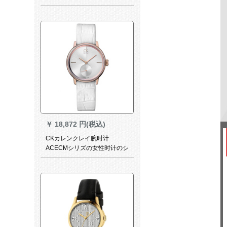
能男時計1514.PB.GT.3.3.NG
￥
18,872 円(税込)
CKカレンクレイ腕时计
ACECMシリズの女性时计のシ
ンプロ针の独立秒盘クレルツ
表K 2 Y 23 K 6