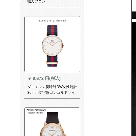
械カプコン
￥
9,672 円(税込)
ダニエレン腕時計DW女性時計
36 mm文字盤ゴンゴルドサイ
ドナロベルト超薄女史ク時計
0501 DW(DW 000029)