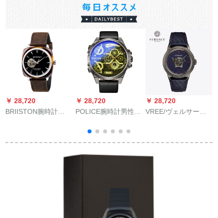
￥ 28,720
￥ 28,720
￥ 28,720
￥
BRIISTON腕時計
POLICE腕時計男性用
VREE/ヴェルサーの
Iconicロゴス男性腕時
55 mm緑の文字盤グ
新型ケネス腕时计シ
イ
計は自動的に機械表
ーレーのサドベル中
レスのスタルは、シ
を通して40 mmべっ
国風カールジュ男性
ンプロの文字盘のク
このケスが復古して
腕時計青龍限定モデ
ラシカルな男性腕时
います。腕時計バー
ルPL.556 XSU/02
计VRD 0018である。
0
ドは男性用ブラジッ
クである。チョコレ
ーは184.7
SA.TI.1.LVCである。