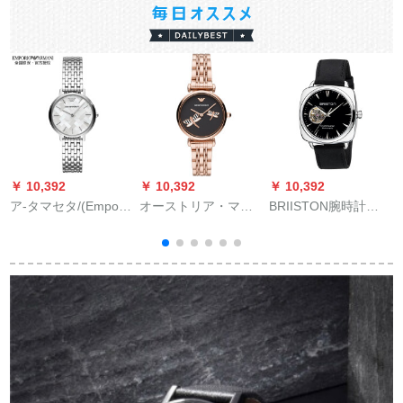
￥ 10,392
￥ 10,392
￥ 10,392
￥
ア-タマセタ/(Emporo
オーストリア・マイ
BRIISTON腕時計
Ammani)レディの腕
ニ（Empro
Iconic rogo sis男性腕
F
時計2018年新型経済
Ammani）満天星腕時
時計精鋼自動透かし
モデルネストーリン
計女性スィーベル・
機40 mmレトロ古古
グは、表鋼帯AR
ビルビルビル百掛
古古古古古巴クファ
S
11112(人新型店主)に
フ・ロベルト女史ク
男性用ブロックバー
よるものです。
腕時計春夏新型AR
ド1874 PS.I.LVCH
11206