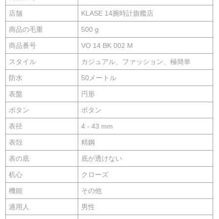
店舗
KLASE 14腕時計旗艦店
商品の毛重
500 g
商品番号
VO 14 BK 002 M
スタイル
カジュアル、ファッション、極簡単
防水
50メートル
表盤
円形
ボタン
ボタン
表径
4 - 43 mm
表殻
精鋼
表の底
底が透けない
机心
クローズ
機能
その他
適用人
男性