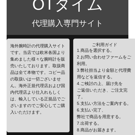
OTタイム
代理購入専門サイト
ご利用ガイド
海外腕時計の代理購入サイト
1.商品を選択する。
です。当店では欧米各国より
2.お問い合わせファームをご
集めました様々な腕時計を販
利用。
売いたしております。取扱商
3.弊社担当より金額と代理費
品は全て本物です。コピー品
用などを返信する。
の取扱いは一切ございませ
4.ご検討の上、届け先を
ん。海外正規代理店および国
ご返信いただき、ご注文完
内代理店より仕入れもしく
了。
は、輸入している正規品でご
5.支払い方法をご案内する。
ざいますのでご安心してご購
6.支払い完了、
入いただけます。
弊社で商品を用意する。
7.出荷する。
8.商品がお届きます。