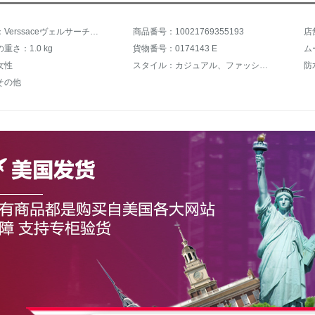
商品名称：Verssaceヴェルサーチ女形腕時計Ledaシリーズファッション気質パールベ母の文字盤クウォーク女子時計VNC 200017デフォルト
商品番号：10021769355193
店
重さ：1.0 kg
貨物番号：0174143 E
ム
女性
スタイル：カジュアル、ファッション
防
その他