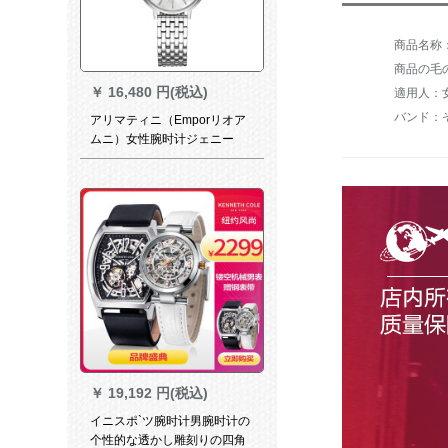
商品の毛の
￥
16,480 円(税込)
適用人：
バンド：
アリマティニ（Emporリオア
ムニ）女性腕时计ジェニー
GIANND-Bシリズ新モデルの
精巧な简素化された。
￥
19,192 円(税込)
イニスポ`ツ腕时计男腕时计の
个性的な透かし雕刻りの四角