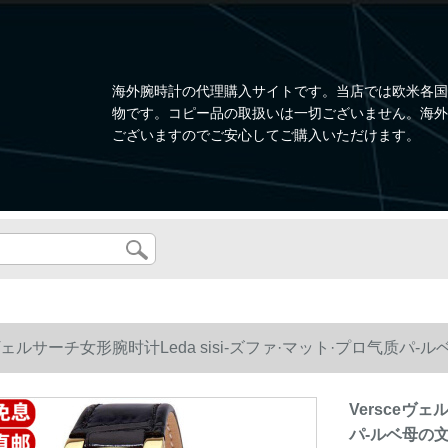
海外腕時計の代理購入サイトです。当店では欧米各国
物です。コピー品の取扱いは一切ございません。海外
ございますのでご安心してご購入いただけます。
eヴェルサーチ女形腕时计Leda sisi-ズファ·マット·プロ气质パ-
Versceヴェ
パ-ルベ母の文