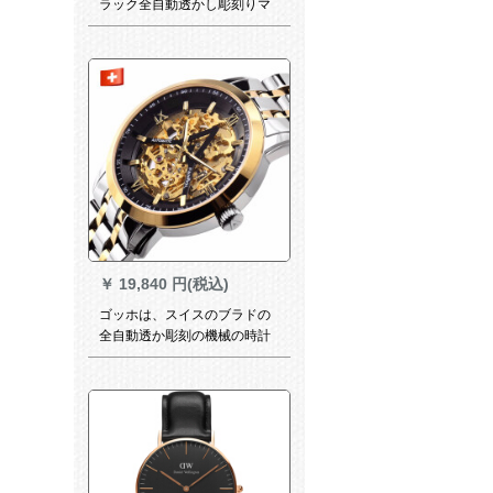
ラック全自動透かし彫刻りマ
シーン腕時計ビズネル男性時
計エキシリズ夜間光防水ファ
ンシー入力名表上品黒盤鋼F
329 D.1 A 5
￥
19,840 円(税込)
ゴッホは、スイスのブラドの
全自動透か彫刻の機械の時計
の男の時計の抜粋したシリズ
の夜光防水のファンビオの入
力名表に載せています。