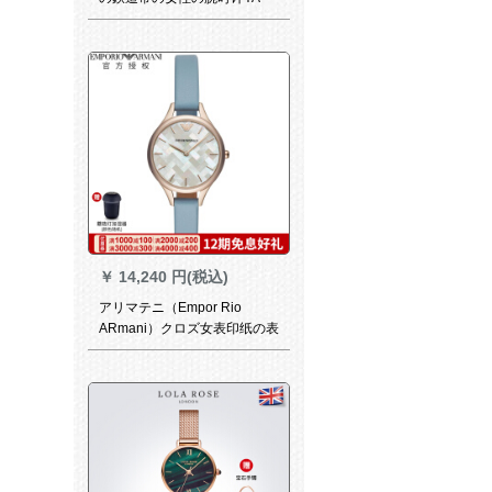
1266 hを表现します。
￥
14,240 円(税込)
アリマテニ（Empor Rio
ARmani）クロズ女表印纸の表
板インレン百组フファプロド
レン腕时计AR 1110