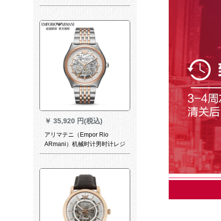
形の文字盘オーーメテルテル
テルカラーファンシー
￥
35,920 円(税込)
アリマテニ（Empor Rio
ARmani）机械时计男时计レジ
カ自动腕时计バラ金钢帯AR
60000 02