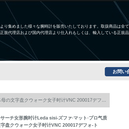
より集めました様々な腕時計を販売いたしております。取扱商品は全て
正規代理店および国内代理店より仕入れもしくは、輸入している正規品
お問い
ルベ母の文字盘クウォーク女子时计VNC 200017デフォ-
ルサーチ女形腕时计Leda sisi-ズファ·マット·プロ气质
字盘クウォーク女子时计VNC 200017デフォ-ト