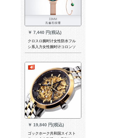
￥
7,440 円(税込)
クロスロ腕时计女性防水フル
シ系入力女性腕时计コロンソ
ル40 82(33 mmミラノナイト
帯赔偿金圏)
￥
19,840 円(税込)
ゴックホーク共和国スイスト