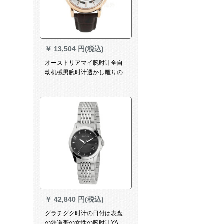
￥
13,504 円(税込)
オーストリアマイ腕时计全自
动机械男腕时计透かし雕りの
フリュジュン
￥
42,840 円(税込)
グラチグク时计の日付は表盘
の鉄道帯の女性の腕时计YA