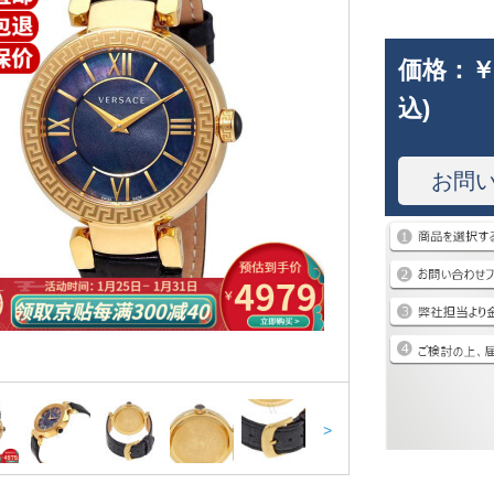
価格：
￥
込)
お問
>