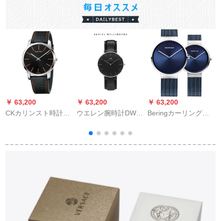
￥ 63,200
￥ 63,200
￥ 63,200
￥
CKカリンスト時計
ウエレン腕時計DW女
Beringカーリングリ
CITYシリズ表夜光ベ
表36 mm黒の表板銀
ング时计シンプルな
ト2 G 211 C 1
辺ベト超薄型女史ク
カープ时计1対欧米防
ローズ腕時計DW
水クラン男女表14-02
00100 01
ン