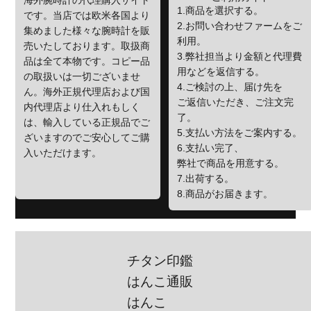
海外腕時計の代理購入サイト
1.商品を選択する。
です。当店では欧米各国より
2.お問い合わせファームをご
集めました様々な腕時計を販
利用。
売いたしております。取扱商
3.弊社担当より金額と代理費
品は全て本物です。コピー品
用などを返信する。
の取扱いは一切ございませ
4.ご検討の上、届け先を
ん。海外正規代理店および国
ご返信いただき、ご注文完
内代理店より仕入れもしく
了。
は、輸入している正規品でご
5.支払い方法をご案内する。
ざいますのでご安心してご購
6.支払い完了、
入いただけます。
弊社で商品を用意する。
7.出荷する。
8.商品がお届きます。
チタン印鑑
はんこ通販
はんこ