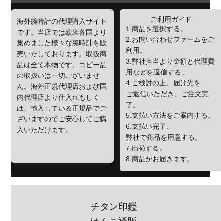
ご利用ガイド
海外腕時計の代理購入サイト
1.商品を選択する。
です。当店では欧米各国より
2.お問い合わせファームをご
集めました様々な腕時計を販
利用。
売いたしております。取扱商
3.弊社担当より金額と代理費
品は全て本物です。コピー品
用などを返信する。
の取扱いは一切ございませ
4.ご検討の上、届け先を
ん。海外正規代理店および国
ご返信いただき、ご注文完
内代理店より仕入れもしく
了。
は、輸入している正規品でご
5.支払い方法をご案内する。
ざいますのでご安心してご購
6.支払い完了、
入いただけます。
弊社で商品を用意する。
7.出荷する。
8.商品がお届きます。
チタン印鑑