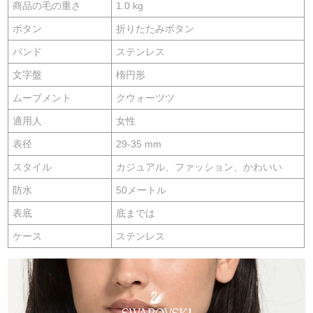
商品の毛の重さ
1.0 kg
ボタン
折りたたみボタン
バンド
ステンレス
文字盤
楕円形
ムーブメント
クウォーツツ
適用人
女性
表径
29-35 mm
スタイル
カジュアル、ファッション、かわいい
防水
50メートル
表底
底までは
ケース
ステンレス