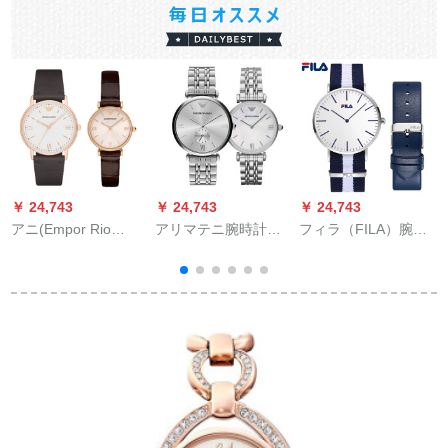
￥ 24,743
￥ 24,743
￥ 24,743
￥
アニ(Empor Rio
アリマテニ腕時計规
フィラ（FILA）腕時
ARmani)腕时计プロ1
格品皮质表帯经典フ·
計男性用40 mmホワ
対バレンプロプロシ
マット
イト文字盤シルバエ
ュート110/AR 1911
フ学生クウォーカー
男性腕時計FLM-388-
002
0