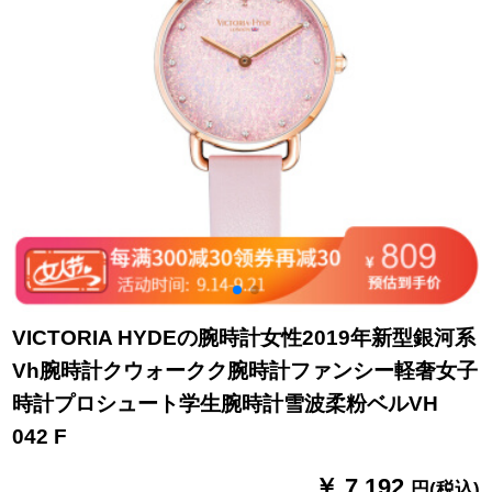
VICTORIA HYDEの腕時計女性2019年新型銀河系
Vh腕時計クウォークク腕時計ファンシー軽奢女子
時計プロシュート学生腕時計雪波柔粉ベルVH
042 F
￥ 7,192
円(税込)