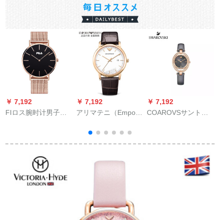
￥ 7,192
￥ 7,192
￥ 7,192
￥
FIロス腕时计男子金
アリマテニ（Empor
COAROVSサントキ
40 mm黒文字盘プロ
Rio ARmani）腕時計
ング腕时计真皮の彼
スペン鉄分帯レザ简
の正規品は、ベルト
女のプロモーション
素化简素化
男時計ビレジャ男腕
に深い灰色のバラゴ
時計AR 2 105です。
537,842