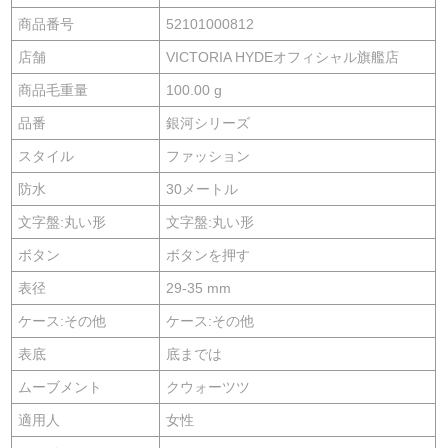
商品番号
52101000812
店舗
VICTORIA HYDEオフィシャル旗艦店
商品毛重量
100.00 g
品番
銀河シリーズ
スタイル
ファッション
防水
30メートル
文字盤:丸い形
文字盤:丸い形
ボタン
ボタンを押す
表径
29-35 mm
ケース:その他
ケース:その他
表底
底までは
ムーブメント
クウォーツツ
適用人
女性