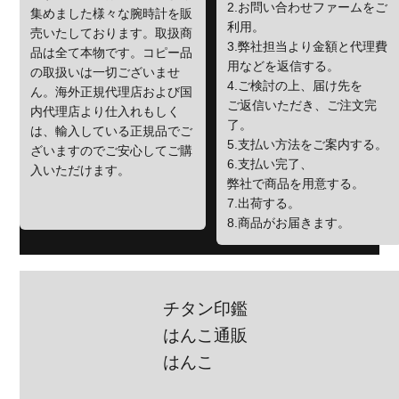
2.お問い合わせファームをご
集めました様々な腕時計を販
利用。
売いたしております。取扱商
3.弊社担当より金額と代理費
品は全て本物です。コピー品
用などを返信する。
の取扱いは一切ございませ
4.ご検討の上、届け先を
ん。海外正規代理店および国
ご返信いただき、ご注文完
内代理店より仕入れもしく
了。
は、輸入している正規品でご
5.支払い方法をご案内する。
ざいますのでご安心してご購
6.支払い完了、
入いただけます。
弊社で商品を用意する。
7.出荷する。
8.商品がお届きます。
チタン印鑑
はんこ通販
はんこ