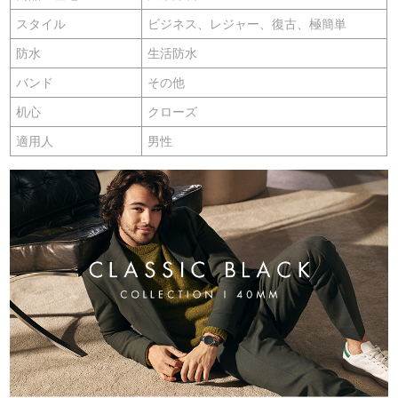
スタイル
ビジネス、レジャー、復古、極簡単
防水
生活防水
バンド
その他
机心
クローズ
適用人
男性