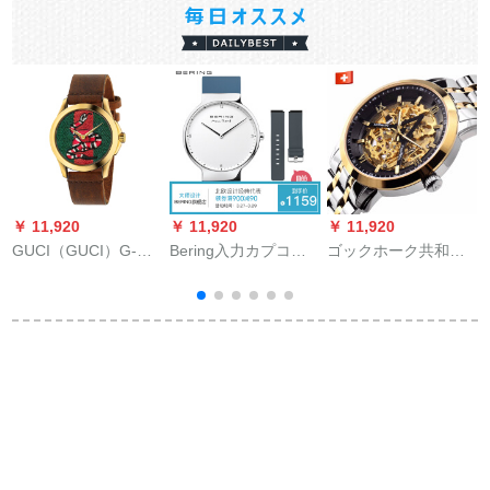
￥ 11,920
￥ 11,920
￥ 11,920
￥
GUCI（GUCI）G-
Bering入力カプコン
ゴックホーク共和国
Timelesシリズベトロ
时計ファン腕时计女
スイストラック全自
スさん腕時計YA
简约ビジュア防水男
動透かし彫刻りマシ
12640 12
时計(男)1554-700
ーン腕時計ビズネル
男性時計エキシリズ
0
夜間光防水ファンシ
ー入力名表上品黒盤
鋼F 329 D.1 A 5