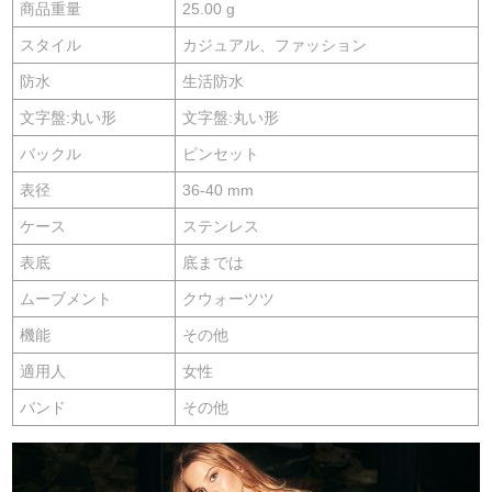
商品重量
25.00 g
スタイル
カジュアル、ファッション
防水
生活防水
文字盤:丸い形
文字盤:丸い形
バックル
ピンセット
表径
36-40 mm
ケース
ステンレス
表底
底までは
ムーブメント
クウォーツツ
機能
その他
適用人
女性
バンド
その他