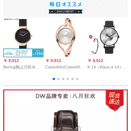
￥ 9,912
￥ 9,912
￥ 9,912
￥
Bering腕は力防水略
CalvinKlin(CalvinKle)
K 14（Klass e 14）男
S
式ファ男女表鉄帯カ
ニュスロック腕時計
性用腕時計イタリ
ス
プコン腕時計に計算
女子ゴアルデム計世
ア・シンプロ・フュ
します。
界连保K 6 L 2 M 616
ーク文字盤防水ベル
バラゴルドMコード
ストーク男性用腕時
5
計42 mm文字盤黒辺
VO 14 BK 001 M