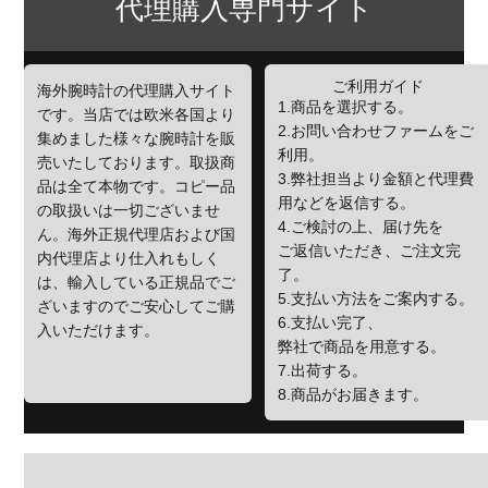
代理購入専門サイト
ご利用ガイド
海外腕時計の代理購入サイト
1.商品を選択する。
です。当店では欧米各国より
2.お問い合わせファームをご
集めました様々な腕時計を販
利用。
売いたしております。取扱商
3.弊社担当より金額と代理費
品は全て本物です。コピー品
用などを返信する。
の取扱いは一切ございませ
4.ご検討の上、届け先を
ん。海外正規代理店および国
ご返信いただき、ご注文完
内代理店より仕入れもしく
了。
は、輸入している正規品でご
5.支払い方法をご案内する。
ざいますのでご安心してご購
6.支払い完了、
入いただけます。
弊社で商品を用意する。
7.出荷する。
8.商品がお届きます。