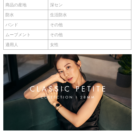
商品の産地
深セン
防水
生活防水
バンド
その他
ムーブメント
その他
適用人
女性