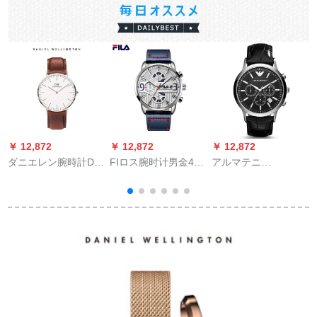
￥ 12,872
￥ 12,872
￥ 12,872
￥
ダニエレン腕時計DW
FIロス腕时计男金44
アルマテニ
フ
男表40 mmシルバサ
mmシルバ文字盘銀辺
（ARMANI）腕時計
ー超薄型のメンズ時
ベルフファック
男腕時計多機能腕時
計02075 DW（DW
計ビチネス男性クリ
0010）
アーツマ腕時計R 247
0
ベルト