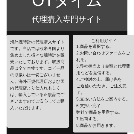
OTタイム
代理購入専門サイト
ご利用ガイド
海外腕時計の代理購入サイト
1.商品を選択する。
です。当店では欧米各国より
2.お問い合わせファームをご
集めました様々な腕時計を販
利用。
売いたしております。取扱商
3.弊社担当より金額と代理費
品は全て本物です。コピー品
用などを返信する。
の取扱いは一切ございませ
4.ご検討の上、届け先を
ん。海外正規代理店および国
ご返信いただき、ご注文完
内代理店より仕入れもしく
了。
は、輸入している正規品でご
5.支払い方法をご案内する。
ざいますのでご安心してご購
6.支払い完了、
入いただけます。
弊社で商品を用意する。
7.出荷する。
8.商品がお届きます。