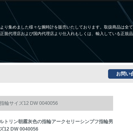
より集めました様々な腕時計を販売いたしております。取扱商品は全て
正規代理店および国内代理店より仕入れもしくは、輸入している正規品
お問い
ズ12 DW 0040056
ルトリン朝霧灰色の指輪アークセリーシンプフ指輪男
2 DW 0040056