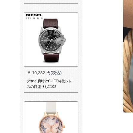
時計の中性時計の全世界の連
続保K 5 E 51 TK 2ホワイト
￥
10,232 円(税込)
ダサイ腕时计CHEF将校シレ
スの目盛りち1102