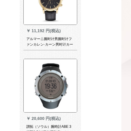
￥
11,192 円(税込)
アルマーニ腕时计男腕时计フ
ァンカレン·カーン男时计カー
ン男时计カーンジニ男腕时计
男腕时计男腕时计
￥
20,600 円(税込)
讃拓（ソウル）腕時計ABE 3