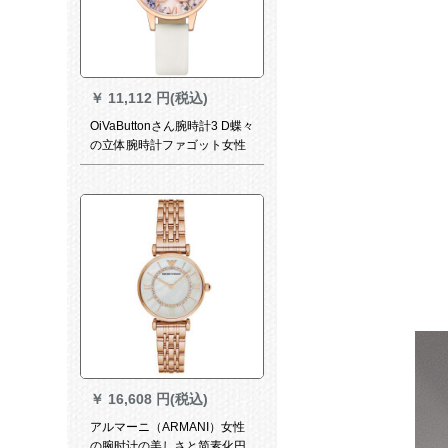
￥
11,112 円(税込)
OiVaButtonさん腕時計3 D蝶々
の立体腕時計ファゴット女性
時計OB 16 GH 07
￥
16,608 円(税込)
アルマーニ（ARMANI）女性
の腕时计の美しさと简素化円