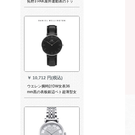
拓野3 PAK屋外運動表のトッ
プビルジュル
￥
10,712 円(税込)
ウエレン腕時計DW女表36
mm黒の表板銀辺ベト超薄型女
史クローズ腕時計DW 00100
01