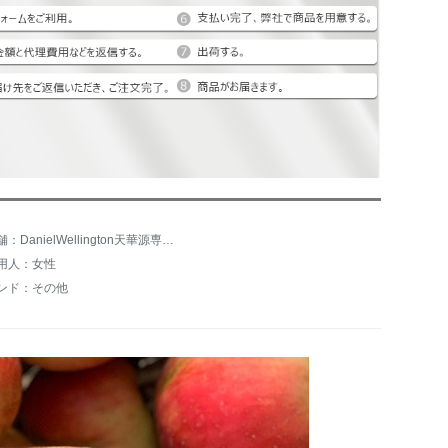
店舗：DanielWellington天華源専門店
用人：女性
ンド：その他