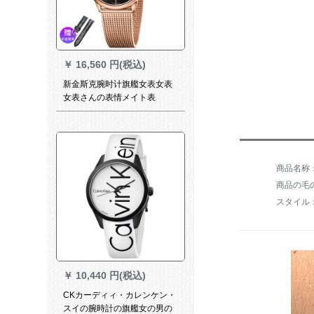
￥
16,560 円(税込)
新金斯克腕时计旗艦女表女表
女表さんの表情メイト表
Minimal siries K 3 M 226 21バ
ラ金黒面女
商品の毛の重
スタイル
￥
10,440 円(税込)
CKカーディィ・カレンケン・
スイの腕時計の旗艦女の男の