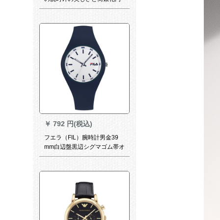
盘の薄金ドレンフュージョン
女性时计腕时计防水钢帯クロ
ス
￥
792 円(税込)
フエラ（FIL）腕時計男金39
mm白辺盤黒辺シグマゴム帯オ
メガロズズ2人カーリングタイ
ム計Freg Freego時計フレッッ
グ