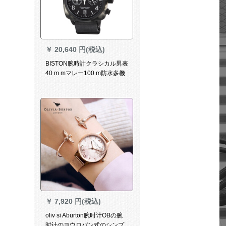
￥
20,640 円(税込)
BISTON腕時計クラシカル男表
40 m mマレー100 m防水多機
能男時計1514.PB.GT.3.3.NG
￥
7,920 円(税込)
oliv si Aburton腕时计OBの腕
时计のヨウロパン式のシンプ