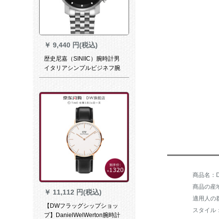
￥
9,440 円(税込)
歴史尼嘉（SINIIC）腕時計男
イタリアシンプルビジネフ腕
時計バーンド多機能防水カレ
ント腕時計オーストリア全国
连保sn 80-Al面钢帯
商品の産
￥
11,112 円(税込)
適用人の
【DWフラッグシップショッ
プ】DanielWelWerton腕時計