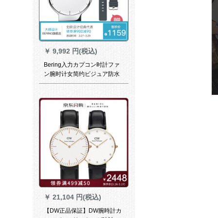
￥
9,992 円(税込)
Bering入力カプコン时計ファ
ン腕时计女简约ビジュア防水
男时計(男)1554-700
￥
21,104 円(税込)
【DW正品保証】DW腕時計カ