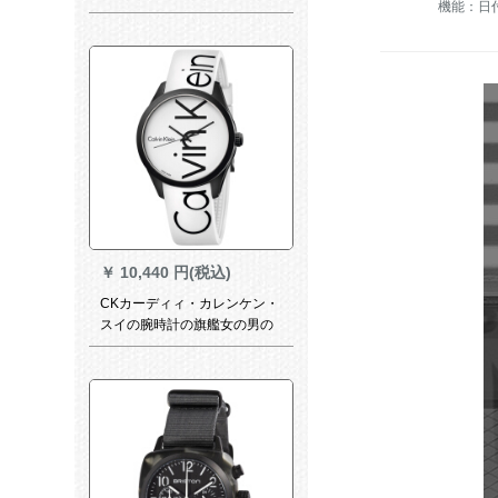
機能：日
男dw腕時計40 mmdw男腕時
計dw男腕時計dw男腕時計dw
表アイコン男時計DW
001000000 7
￥
10,440 円(税込)
CKカーディィ・カレンケン・
スイの腕時計の旗艦女の男の
時計の中性時計の全世界の連
続保K 5 E 51 TK 2ホワイト