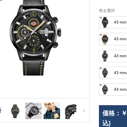
色を選択
43 
43 
43 
43 
43 
>
価格：
￥
込)