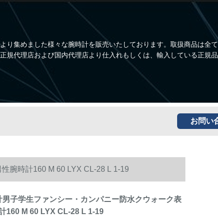
より集めました様々な腕時計を販売いたしております。取扱商品は全て
正規代理店および国内代理店より仕入れもしくは、輸入している正規品
お問い
0 M 60 LYX CL-28 L 1-19
s腕時計男子学生ファンシー・カンパニー防水クウォーク表
 M 60 LYX CL-28 L 1-19