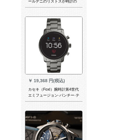
ールデニのリストスが時計の
薄いケケスに黒い皮の白皿金
男40 mm+女性34 mm
￥
19,368 円(税込)
カセキ（Foxl）腕時計第4世代
エミフュージョン·パンチー·テ
ーター·パンチー·ニュー多機能
男フ腕時計レジネ·鉄帯京東自
営腕時計FTW 40