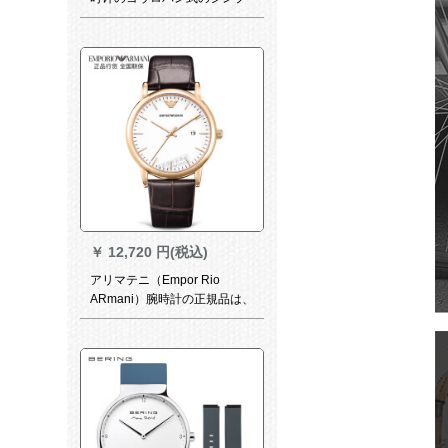
ロファンの时计の女性の腕时
计の腕时计OB 16 VM 11の纯
洁なゴルド
￥
12,720 円(税込)
アリマテニ（Empor Rio
ARmani）腕時計の正規品は、
ベルト男時計ビレジャ男腕時
計AR 2 105です。