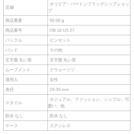
オリビア・バートンフラッグシップショッ
店舗
プ
商品重量
50.00 g
商品番号
OB 16 US 27
バックル
ピンセット
バンド
その他
文字盤:丸い形
文字盤:丸い形
ムーブメント
クウォーツツ
適用人
女性
表径
29-35 mm
カジュアル、ファッション、シンプル、可
スタイル
愛い、他
防水:なし
防水:なし
ケース
ステンレス