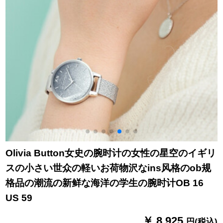
Olivia Button女史の腕时计の女性の星空のイギリ
スの小さい世众の軽いお荷物沢なins风格のob规
格品の潮流の新鲜な海洋の学生の腕时计OB 16
US 59
￥ 8,925
円(税込)