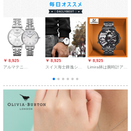
￥ 8,925
￥ 8,925
￥ 8,925
￥
アルマテニ
スイス海士鋒逸シリ
Limira林は腕時計アメ
（ARMANI）腕时计
ズ全自動機械男表
リカ潮牌を慕って、
男と女のカプコン
【魅力男神潮掛け】
超大規模な文字盤の
ファンシ·ピルネネネ
腕時計男女ダブルタ
ネス
イム時計迷彩風腕時
計時計50メトル防水
LM 682-B.t bank
0
burack