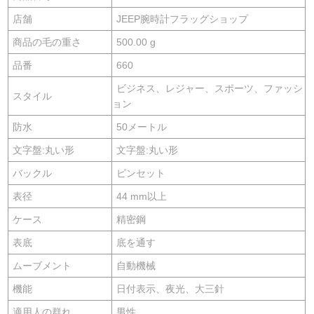
店舗
JEEP腕時計フラッグショップ
商品の毛の重さ
500.00 g
品番
660
ビジネス、レジャー、スポーツ、ファッシ
スタイル
ョン
防水
50メートル
文字盤:丸い形
文字盤:丸い形
バックル
ピンセット
表径
44 mm以上
ケース
精密鋼
表底
底を通す
ムーブメント
自動機械
機能
日付表示、夜光、大三針
適用人の群れ
男性