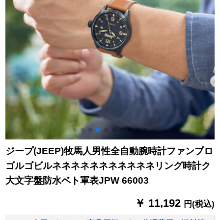
ジープ(JEEP)牧馬人男性全自動腕時計ファンプロ
ゴルゴビルネネネネネネネネネネネリング時計ク
大文字盤防水ベト軍表JPW 66003
￥ 11,192
円(税込)