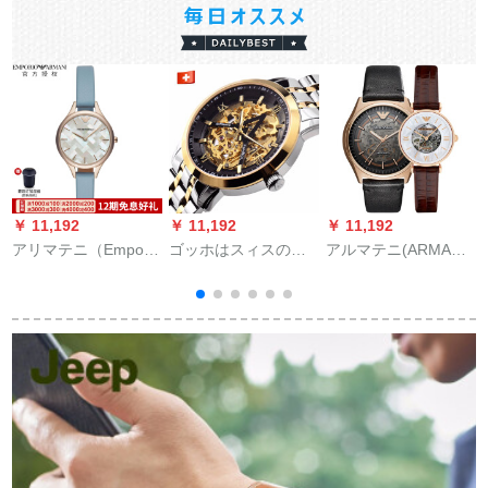
￥ 11,192
￥ 11,192
￥ 11,192
￥
アリマテニ（Empor
ゴッホはスィスのブ
アルマテニ(ARMANI)
Rio ARmani）クロズ
ラドの全自動透か彫
腕时计机械カプコン
女表印纸の表板イン
刻の機械の時計の男
レン百组フファプロ
の時計の抽出するシ
カ
ドレン腕时计AR
リズの夜光防水のフ
1110
ァンシ—ビディオの
D
入力名表上品の黒の
皿の鋼帯F 329 D.1 A