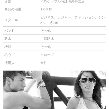
店舗
PUSケーブル時計海外特営店
商品の毛重
1.0キロ
ビジネス、レジャー、ファッション、シン
スタイル
プル、その他
バンド
その他
防水
生活防水
機能
その他
机心
クローズ
適用人
女性