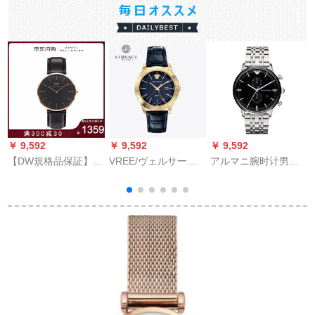
￥ 9,592
￥ 9,592
￥ 9,592
￥
【DW規格品保証】
VREE/ヴェルサーの
アルマニ腕时计男性
カ
DW腕時計男40 mmシ
新しい腕时计男性黒
腕时计多机能ファン
ンプロフュージョン
牛革のバーンドの多
腕时计ビネル男性ク
超薄型入力克克克斯
机能的な个性的なで
ウォード
時計DW 00700
クラシクで优雅であ
る。