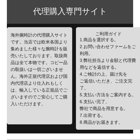
代理購入専門サイト
ご利用ガイド
海外腕時計の代理購入サイト
1.商品を選択する。
です。当店では欧米各国より
2.お問い合わせファームをご
集めました様々な腕時計を販
利用。
売いたしております。取扱商
3.弊社担当より金額と代理費
品は全て本物です。コピー品
用などを返信する。
の取扱いは一切ございませ
4.ご検討の上、届け先を
ん。海外正規代理店および国
ご返信いただき、ご注文完
内代理店より仕入れもしく
了。
は、輸入している正規品でご
5.支払い方法をご案内する。
ざいますのでご安心してご購
6.支払い完了、
入いただけます。
弊社で商品を用意する。
7.出荷する。
8.商品がお届きます。