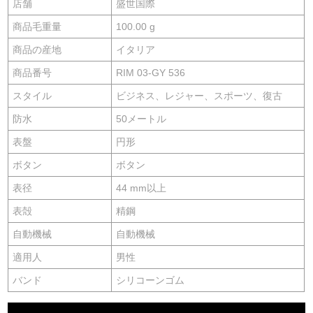
店舗
盛世国際
商品毛重量
100.00 g
商品の産地
イタリア
商品番号
RIM 03-GY 536
スタイル
ビジネス、レジャー、スポーツ、復古
防水
50メートル
表盤
円形
ボタン
ボタン
表径
44 mm以上
表殻
精鋼
自動機械
自動機械
適用人
男性
バンド
シリコーンゴム