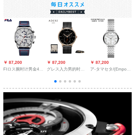
￥ 87,200
￥ 87,200
￥ 87,200
￥
FIロス腕时计男金44
グレス入力男的时计
ア-タマセタ/(Emporo
フ
mmシルバ文字盘銀辺
のカレンダンプ小カ
Ammani)レディの腕
X
ベルフファック
レンディー小さい秒
時計2018年新型経済
盘の3つの目の軽さ
モデルネストーリン
グは、表鋼帯AR
11112(人新型店主)に
よるものです。