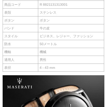
商品コード
R 8821131313001
表殻
ステンレス
ボタン
ボタン
バンド
牛の皮
スタイル
ビジネス、レジャー、ファッション
防水
50メートル
機軸
機械
適用人
男性
表径
4 - 43 mm