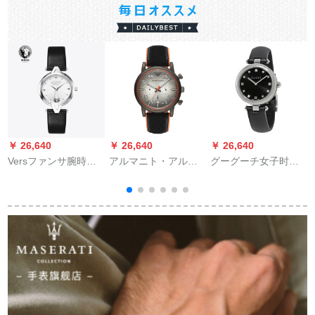
￥ 26,640
￥ 26,640
￥ 26,640
￥
Versファンサ腕時計
アルマニト・アルシ
グーグーチ女子时计
ファンベル34 mm大
ンプで个性的な流れ
画シンプロ时计の时
好きな文字盤女表3 3
の动き灰色クウォー
に、快适な革のバー
Dレリ·フ·ドV形時計
ム男子时计AR 11174
ド女子史腕时计を表
耳目デカン
示します。
1