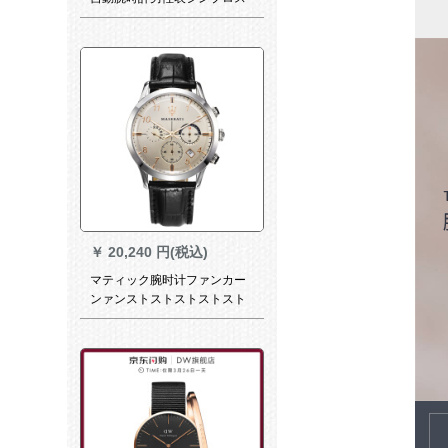
コープスタイルフルーショデ
カデカデカデカデカデカデカ
デカン大規模な文字盤鉄分機
械男子表金黒面の銀釘
￥
20,240 円(税込)
マティック腕时计ファンカー
ンァンストストストストスト
R 8716006