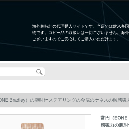
海外腕時計の代理購入サイトです。当店では欧米各国
物です。コピー品の取扱いは一切ございません。海外
ございますのでご安心してご購入いただけます。
ONE Bradley）の腕时计ステアリングの金属のケネスの触
ザインの尊贵さのシリズです。
常円（EONE
感磁力の腕时