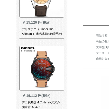
￥
15,120 円(税込)
アリマテニ（Empor Rio
ARmani）腕時計革の時帯男の
商品名称
経典ファウ·ショウク
商品の産
文字盤:丸
ケース：
適用対象
￥
19,112 円(税込)
デニ腕時計M.C.Hef si-ズズの
腕時計DZ 476