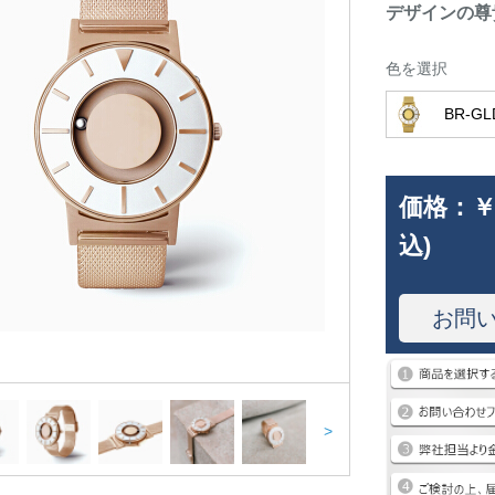
デザインの尊
色を選択
BR-G
価格：
￥
込)
お問
>