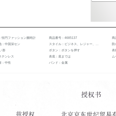
：恒円ファッション腕時計
商品番号：4685137
商
地：中国深セン
スタイル：ビジネス、レジャー、スポーツ、ファッション、シンプル
防
い形
ボタン：ボタンを押す
表
ステンレス
表底：底までは
ム
者：中性
バンド：金属