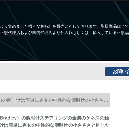
より集めました様々な腕時計を販売いたしております。取扱商品は全て
正規代理店および国内代理店より仕入れもしくは、輸入している正規品
お問い
感磁力の腕时计は简単に男女の中性的な腕时计の小さささ
 Bradley）の腕时计ステアリングの金属のケネスの触
计は简単に男女の中性的な腕时计の小さささと同じた