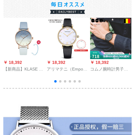
￥ 18,392
￥ 18,392
￥ 18,392
￥
【新商品】KLASE 14
アリマテニ（Empor
コムノ腕時計男子学
女性腕時計New
Rio ARmani）腕時計
生クロックスファァ
Skysi-ズイタリアのブ
女縁刃真珠貝母さん
シンプル防水カータ
ラドゥブ女性時計ミ
の時計は簡単ベルト
ートドKK-W 22
ッキー・サンデー
です。