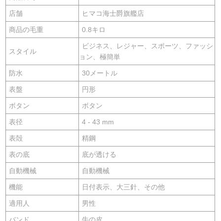
店舗
ヒマコ海士爵旗艦店
商品の毛重
0.8キロ
ビジネス、レジャー、スポーツ、ファッシ
スタイル
ョン、極簡単
防水
30メートル
表盤
円形
ボタン
ボタン
表径
4 - 43 mm
表殻
精鋼
表の底
底が透ける
自動機械
自動機械
機能
日付表示、大三針、その他
適用人
男性
バンド
牛の皮