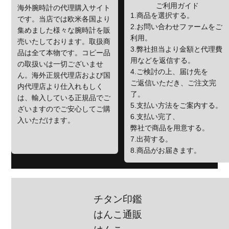
ご利用ガイド
海外腕時計の代理購入サイト
1.商品を選択する。
です。当店では欧米各国より
2.お問い合わせファームをご
集めました様々な腕時計を販
利用。
売いたしております。取扱商
3.弊社担当より金額と代理費
品は全て本物です。コピー品
用などを返信する。
の取扱いは一切ございませ
4.ご検討の上、届け先を
ん。海外正規代理店および国
ご返信いただき、ご注文完
内代理店より仕入れもしく
了。
は、輸入している正規品でご
5.支払い方法をご案内する。
ざいますのでご安心してご購
6.支払い完了、
入いただけます。
弊社で商品を用意する。
7.出荷する。
8.商品がお届きます。
チタン印鑑
はんこ通販