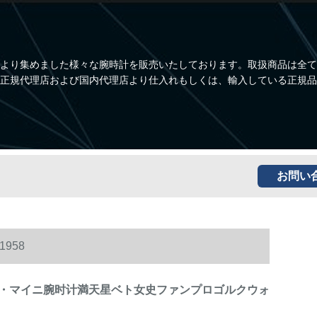
より集めました様々な腕時計を販売いたしております。取扱商品は全て
正規代理店および国内代理店より仕入れもしくは、輸入している正規品
お問い
958
・マイニ腕时计満天星ベト女史ファンプロゴルクウォ