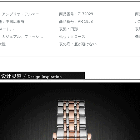
商品名称：アンプリオ・アルマニル1958
商品番号：7172029
商
地：中国広東省
商品番号：AR 1958
バ
0メートル
表盤：円形
表
スタイル：カジュアル、ファッション、その他
机心：クローズ
機
女性
表の底：底が透けない