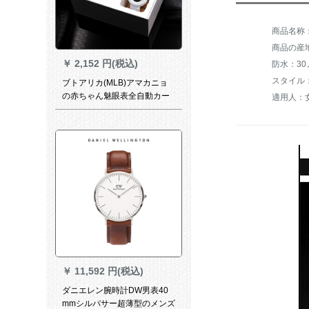
商品の産
￥
2,152 円(税込)
防水：3
ブトアリカ(MLB)アマカニョ
の赤ちゃん魅眼表全自動カー
適用人：
ーウード男子カーププ防水時
計M LB-NY 002-1/魅眼黒
￥
11,592 円(税込)
ダニエレン腕時計DW男表40
mmシルバサー超薄型のメンズ