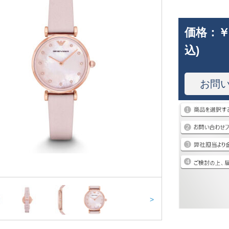
価格：
￥
込)
お問
>