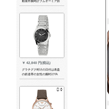
動屋外腕時計ブムオーミア防
水クリーミー計0800300
￥
42,840 円(税込)
グラチグク时计の日付は表盘
の鉄道帯の女性の腕时计YA
1266 hを表现します。