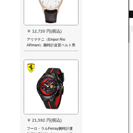
￥
12,720 円(税込)
アリマテニ（Empor Rio
ARmani）腕時計皮質ベルト男
性のフルーション
￥
21,592 円(税込)
フーロ・ラルFerray腕時計運