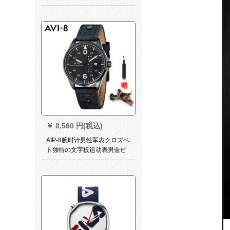
時計02075 DW（DW 0010）
￥
8,560 円(税込)
AIP-8腕时计男性军表クロズベ
ト独特の文字板运动表男金ビ
ネショー时計フフフフプロ腕
时计AV-400-07（店长おめ）