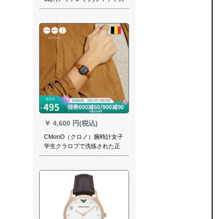
理石ピューリング腕時計1314
新金牛子連結時計
￥
4,600 円(税込)
CMonO（クロノ）腕時計女子
学生クラロプで洗练された正
方形の小さの文字盤dw KW-W
1321（クラルのドレン黒女
金）16 mm