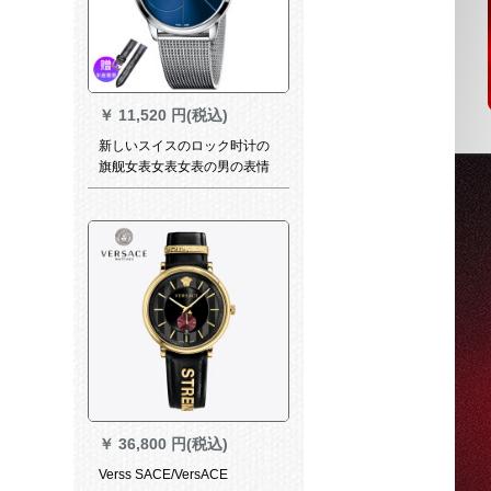
￥
11,520 円(税込)
新しいスイスのロック时计の
旗舰女表女表女表の男の表情
の友达の表Minimal si-ズの全
世界の连保K 3 M 2 112 N青の
面の鉄帯男金
￥
36,800 円(税込)
Verss SACE/VersACE