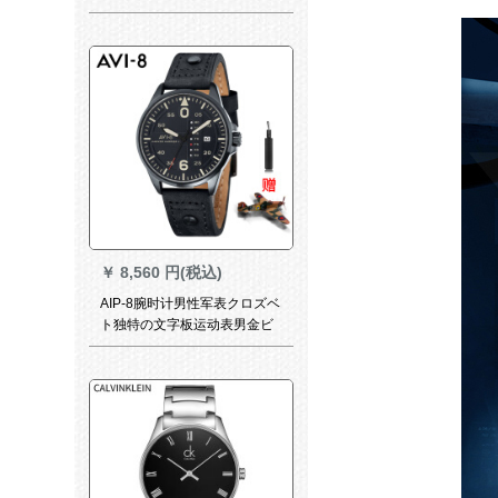
超薄型のメーンバー
￥
8,560 円(税込)
AIP-8腕时计男性军表クロズベ
ト独特の文字板运动表男金ビ
ネショー时計フフフフプロ腕
时计AV-400-07（店长おめ）