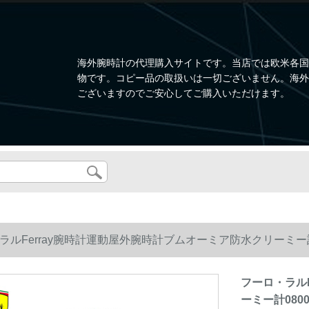
海外腕時計の代理購入サイトです。当店では欧米各国
物です。コピー品の取扱いは一切ございません。海外
ございますのでご安心してご購入いただけます。
ラルFerray腕時計運動屋外腕時計ブムオーミア防水クリーミー計0
フーロ・ラル
ーミー計0800