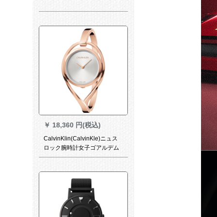
￥
18,360 円(税込)
CalvinKlin(CalvinKle)ニュス
ロック腕時計女子ゴアルデム
計世界连保K 6 L 2 M 616バラ
ゴルドMコード