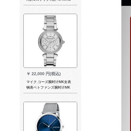
アルドのエッチ・ドラゴンの
超薄男性クロップ腕時計DW
00517
￥
22,000 円(税込)
マイク.コーズ腕时计MK女表
钢表ベトファンズ腕时计MK
5615