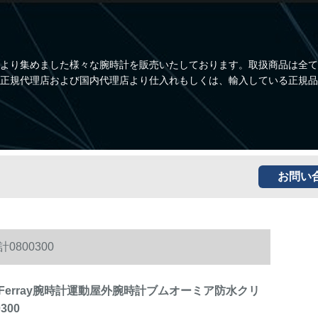
より集めました様々な腕時計を販売いたしております。取扱商品は全て
正規代理店および国内代理店より仕入れもしくは、輸入している正規品
お問い
800300
Ferray腕時計運動屋外腕時計ブムオーミア防水クリ
300