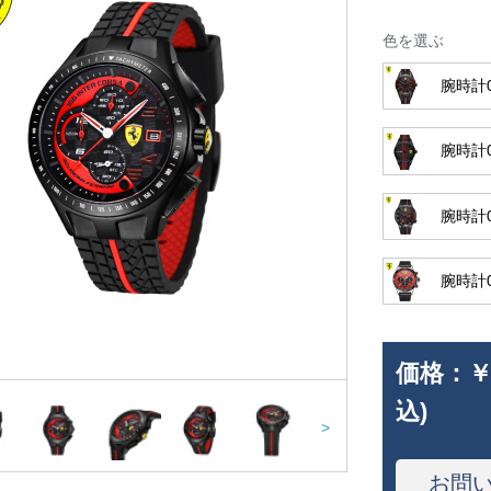
色を選ぶ
腕時計0
腕時計0
腕時計0
腕時計0
価格：
￥
込)
>
お問