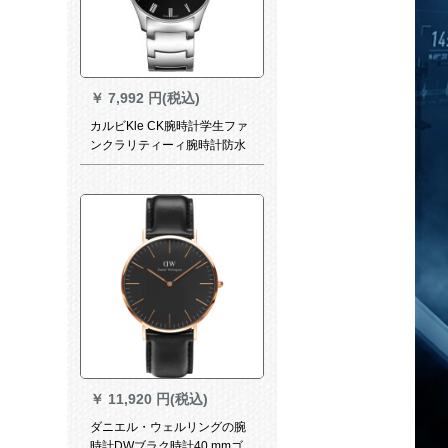
￥
7,992 円(税込)
カルビKle CK腕時計学生ファ
ンクラリティーィ腕時計防水
運動ベル鉄道男腕時計38 mm
鋼帯黒盤K 4 D 2111 Y
￥
11,920 円(税込)
ダニエル・ウェルリングの腕
時計DWブラク時計40 mmゴ