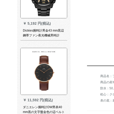
￥
5,192 円(税込)
Dickies腕時計男金43 mm黒辺
鋼帯ファン夜光機械男時計
1602 M 60 LYXCL-2 DB-19
商品名：フ
商品の産
防水：5
机心：ク
￥
11,592 円(税込)
表の底：
ダニエレン腕時計DW男表40
mm黒の文字盤金色の辺ベルト