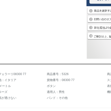
ェラーリ08300 77
商品番号：5326
商
地：イタリア
貨物番号：08300 77
0メートル
ボタン
表
ローズ
適用人：男性
機
底が透けない
バンド：その他