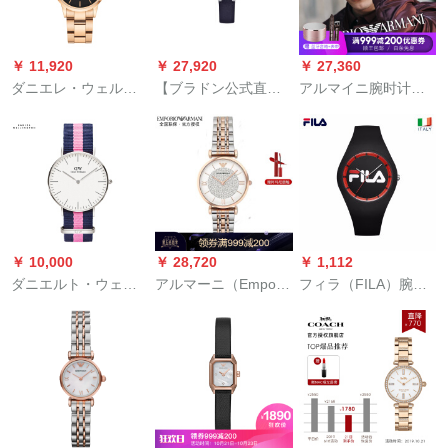
かして男の时计のダ
（DW 000080）
イヤヤを入れて表の
冠を抑止してベルの
￥ 11,920
￥ 27,920
￥ 27,360
腕时计を抑止してい
ダニエレ・ウェルリ
【ブラドン公式直
アルマイニ腕时计男
る银の盆の青いベル
ング・ウェ
営】スワロフスキー
性の透かし全自动机
の3919.1を持ちま
llington【张芸兴とモ
LOVLY CRYSTALS
械式ファックのクレ
す。
デル】新品DW腕时计
MINI腕時計女性のデ
ッシック防水カジュ
女性用32 mmブロッ
レーケトでシンプロ
アルベアール腕时计
ク・デコルゴ・スパ
の腕時計ブロック
の新品パワーAR
ルタン女性用腕时计
5242898
6012呉磊同项
DW 00100212
￥ 10,000
￥ 28,720
￥ 1,112
ダニエルト・ウェル
アルマーニ（Emporo
フィラ（FILA）腕時
リング腕時計DW女子
Ammani）女性腕时计
計ファ§ンジスポ-ツ
時計36 mm銀色のナ
ジェニGIANNI T-Bフ
ゼルリ-シリガ-ルウオ
インベル超薄型レデ
ァン満天星シリーズ
ッチ防水男女腕時計
ィ0644 DW(DW
ク女子时计満天星钢
777新品2世代睿智黒
0000049)
帯AR 1926ネト贩売
FLL 387-707-001
筋店长オースメメ