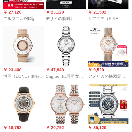
8871619001
￥ 27,120
￥ 23,120
￥ 21,592
アルマニル腕時計男
デサイの腕时计
リアニア（PIRE
性パロディー多機能
MEGA CHIEFシリズ
LANIR）Flans入力PL
クロップ腕時計新型
のドレン偏光解消モ
男性用时計の透かし
AR 11238
デルがDZ 4513限定
彫りフフフフフフフ
で発売されました。
フフフ腕時計ベルス
トロス男子バッケト
連名ギフトボックス
407 B 488
￥ 23,400
￥ 47,840
￥ 9,520
恒円（EONE）腕時計
Cagraer ka爵亜女表
アメリカの施図霊
アイデア磁力触感腕
フュージョン腕時計
（Steeuhrling）の超
時計時計オーミブド
女性史腕時計潮流陶
薄型腕时计は女性で
ラン男女フュージョ
磁器ベル入力機芯ク
あるファンシーがシ
ン腕時計ロズゴ触感
ウォーク30メトール
ンプルで、カラフル
腕時計時計
防水シュー水晶モザ
の母の文字盘はスッ
イク星螺旋6103.SEK
パーの气质の女性时
クラ星螺旋
计の贝母の桜の金を
￥ 16,792
￥ 20,792
￥ 35,120
61030.SEKクラノー
编みます。