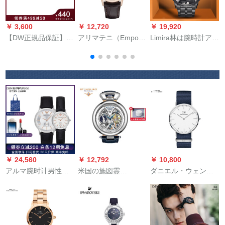
￥ 3,600
￥ 12,720
￥ 19,920
￥
【DW正規品保証】
アリマテニ（Empor
Limira林は腕時計アメ
E
DWブレッドリストリ
Rio ARmani）腕時計
リカ潮牌を慕って、
スト時の計装専門家
皮質ベルト男性のフ
超大規模な文字盤の
タ
ブリストルラックフ
ルーション
腕時計男女ダブルタ
ァンシープロシュー
イム時計迷彩風腕時
ト男DW 0000 1
計時計50メトル防水
LM 682-B.t bank
burack
￥ 24,560
￥ 12,792
￥ 10,800
アルマ腕时计男性女
米国の施図霊
ダニエル・ウェント
性フルート腕时计
（Stuhrling）机械男
ンの新品DW女子時計
子时计の日月星相は
36 mm銀縁白盤ブラ
全自动で机械表の男
ルナロン織の超薄女
性双时区から空を透
史クウォー腕時計