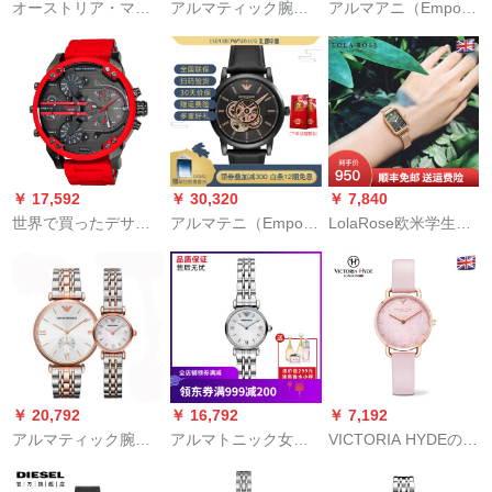
オーストリア・マイ
アルマティック腕時
アルマアニ（Emporio
ト
ニ腕時計男性腕時計
計欧米钢帯カレンク
Ammani）男性時計ク
全自動機械透かしフ
ウォークク腕時計ビ
ラシクケースケース
ァァンビウス男性時
ネ男性女性カープ腕
ケースケースケース
計機械式ベルト男性
時計ペアラ1677+AR
ケースケースの透ka
時計AR 1983
1683
彫刻りファンビズ男
性機械表少量現物AR
6006
￥ 17,592
￥ 30,320
￥ 7,840
世界で買ったデサイ
アルマテニ（Emporio
LolaRose欧米学生女
DIESEL男性時計大文
Ammani）腕時計新型
性腕時計シンプロで
字盤の覇気腕時計DZ
ベルトロ男時計クラ
ファンシーのでライ
7395黒盤赤シンコン
シックレジカ透窓の
トカージュの女性石
テスト
透ka彫刻りフファプ
創意英表ins軽奢小衆
ロビアンマシン2019
孔雀石緑方形表旗艦
新型呉磊同款AR
店LR 4122(20 mm盤
600112
ミラノネルスチール
￥ 20,792
￥ 16,792
￥ 7,192
帯)
アルマティック腕時
アルマトニック女性
VICTORIA HYDEの腕
計欧米钢帯カレンク
腕时计カージュ女史
時計女性2019年新型
ウォークク腕時計ビ
クウォーク腕时计AR
銀河系Vh腕時計クウ