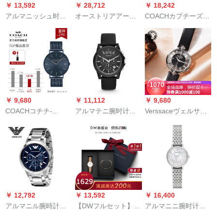
￥ 13,592
￥ 28,712
￥ 18,242
アルマニッシュ时计
オーストリアアーニ
COACHカプチーズの
母ベミニ时计フュー
腕时计天の星ベガ女
スワロフスキー水晶
ムファッショ·ション
史ベルクウォーウォ
を目にしたダイヤド
ドレンスティッチ女
ーウォースポーツウ
スッチ防水クァンド
性腕时计カジ・アル
オッチ腕时计トニア
14503099
デゥ女性腕时计
全世界限定同商品AR
11246
￥ 9,680
￥ 11,112
￥ 9,680
COACHコチチ-
アルマテニ腕时计シ
Verssaceヴェルサ
CHARLESチャイム
リカゲの文字盘三眼
ー/Vers Visァンサー
は、ミラノのニコレ
レフの文字
女史腕時計ファァン
ットに要约します。
盘。。。。。。。。。。。。。。。。。。。
シンプ腕時計ブラ牛
革時計VSC透か防水
腕時計VSP 490118
￥ 12,792
￥ 13,592
￥ 16,400
アルマニル腕時計男
【DWフルセット】
アルマニニ腕时计ス
性腕時計カープ腕時
DanielWellingtonバー
チールバンドファ·ン