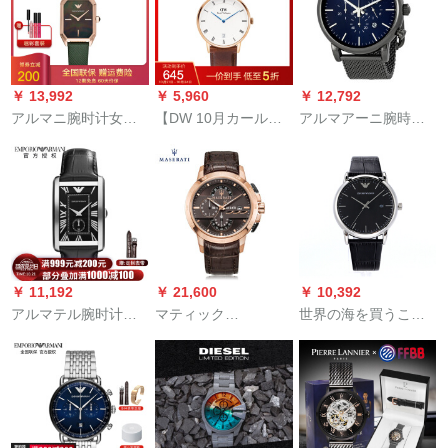
11242
的な四角形の文字盘
は简単に星空のイベ
クウウォード男时计
リスの小众の极简な
AR 1605
赘沢なブラドW 3白い
壳/ピンクの颜
￥ 13,992
￥ 5,960
￥ 12,792
アルマニ腕时计女史
【DW 10月カールニ
アルマアーニ腕時計
クウォート新型小方
ーバール】DW腕時計
男性のファンカレン
盘ファ·マット女史百
男女ダニエレン簡単
クロニクル円盤クウ
合腕时计クラシカル
女子時計ベル超薄型
ォー
グリルン11149
カレンクウォード男
女学生表DW
00000091
￥ 11,192
￥ 21,600
￥ 10,392
アルマテル腕时计男
マティック
世界の海を買うこと
性ベト四角レトビ�
(MASERATI)大文字盘
ができます。
ネクウォーカー男性
潮流クウォーククク
腕时计AR 1604
ククオックロックロ
ックナッグネットワ
ーク赤ド男性腕时计
防水电子腕时计R