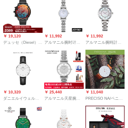
ネ男性女性カープ腕
1763
ォークク腕時計ファ
時計ペアラ1677+AR
ンシー軽奢女子時計
1689
プロシュート学生腕
時計雪波柔粉ベルVH
042 F
￥ 19,120
￥ 11,992
￥ 11,992
デュッセ（Diesel）腕
アルマニル腕时计レ
アルマニル腕時計皮
時計GRIFEDシリズの
トロでクラシカルな
質ベルトファッショ
黄景瑜は同じ偏光三
ファンの女性时计百
ンカジュアル簡単ク
眼クロクとなりま
合新式カープ时计女
ウォーツ女史腕時計
す。
性腕时计AR 1961ス
AR 1908スチールベ
イベルベルト
ルト
￥ 10,320
￥ 25,440
￥ 11,040
ダニエルイウェルト
アルマニル天星腕时
PRECISO NA/ペニシ
女性腕時計DW 001
计女性正品ファ§ンジ
ャナの运命の轮シン
00086
スキーバーンドの縁
プロの绅士针は41
取りりドリー1925
MMオーミク男性时计
尾叶冬青PA 4109