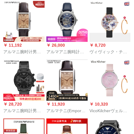
計ファンビズックス
レン・デビュー限定
カージュ
ックスカージュ非機
プロシュート女性用
械表多機能男時計AR
時計28文字盤DW
2448
0000 219+ブライト
￥ 11,192
￥ 26,000
￥ 8,720
アルマニ腕时计男性
アルマアニ腕時計ベ
ヴィヴィック・チェ
ベト四角形の方形盘
ルトレス
ア腕時計女性腕時計
ファンシーヴィンテ
ファァン防水蝶潮流
ージビアルカージュ
クウォームムムウー
男性女性バスケット
ティー女性新型イギ
ボール女性腕时计女
リス小衆極軽赘沢ブ
子时计AR 1637
ドW 5金殻/花蝶貝面/
黒皮帯【表MM】
￥ 28,720
￥ 11,920
￥ 10,320
アルマニ腕時計男性
アルマテニ(Emporo
VicoKilcherヴェルテ
クウォーバーウーシ
Ammani)カープ腕时
ィの満天の星の腕时
ャーシャークク呉磊
计対欧米MARCOシリ
计の女性のブラドの
スタ同款腕時計AR
ズのトレッドで个性
防水の学生のファ‰