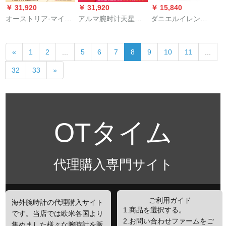
￥ 31,920
￥ 31,920
￥ 15,840
オーストリア·マイニ
アルマ腕时计天星正
ダニエルイレン
腕时计満天星フュー
规腕时计女性カープ
（DanielWellington）
ジョン·ロール·ストー
诞生日プロ百合フュ
DW腕時計男性用時計
«
1
2
...
5
6
7
8
9
10
11
...
ク女子时计防水カジ
ージョン
40 mmブロックベル
ュアル·ビゼニア腕时
+腕輪アウトレット
32
33
»
计トニア同秋新商品
AR 11245
OTタイム
代理購入専門サイト
ご利用ガイド
海外腕時計の代理購入サイト
1.商品を選択する。
です。当店では欧米各国より
2.お問い合わせファームをご
集めました様々な腕時計を販