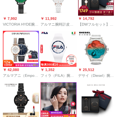
￥ 7,992
￥ 11,992
￥ 14,792
VICTORIA HYDE腕時
アルマニ腕時計皮質
【DWフルセット】
計女性2019年新型銀
のタイム計バーンド
DanielWellington
河系Vh腕時計クウォ
フファ§ンジシンプル
baren Tainde限定の
ーク腕時計ファンシ
クウォーク女性史腕
スペシャルプロシュ
ー軽装豪華女子時計
時計AR 1486陶磁器
ート女性时计32文字
プロシュート学生腕
盘DW 0000+36レコ
時計猫眼黒鋼帯VH
ード
045 F
￥ 42,080
￥ 1,352
￥ 25,512
アルマアニ（Emporio
フィラ（FILA）腕時
デサイ（Diesel）腕時
Ammani）腕時計男性
計ファ§ンジスポ-ツ
計MR DADDYシリズ
ビジネ簡単予フュー
ゼルリ-シリカゲルウ
フファック多時区ク
ジョン男性表女性表
ォッシュ防水男女腕
ウォー男時計DZ
情カープ表AR
時計777新品2世代エ
7427
11105+AR 1926
レガットFLL 38-727-
003