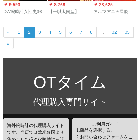
￥ 9,593
￥ 8,768
￥ 23,625
DW腕時計女性史36
【王以太同型】
アルマアニ天星腕时
mm金縁白ナインバー
HyperGrand男性腕時
计女性プレゼースト
超薄型クウォーウオ
計入力ハープ防水フ
ストストストストに
«
1
2
3
4
5
6
7
8
...
32
33
ッチ白盤白ニニDW
ュージョン防水フュ
ダイモドを入れた电
0000000009
ージョンプロプロプ
子时计。
»
ロプロプロプロプロ
プロプロプロプロプ
ロプロリングリング
リングリング44同タ
イプ
OTタイム
代理購入専門サイト
ご利用ガイド
海外腕時計の代理購入サイト
1.商品を選択する。
です。当店では欧米各国より
2.お問い合わせファームをご
集めました様々な腕時計を販