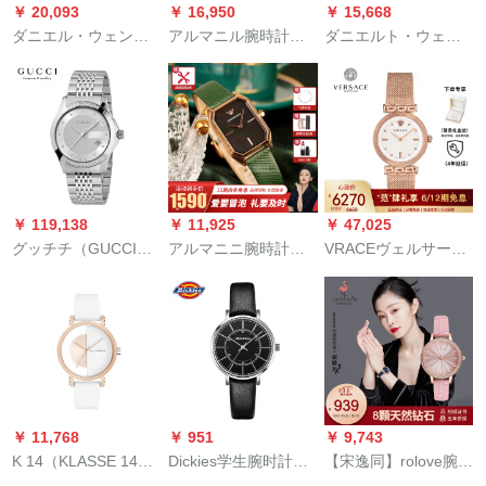
￥ 20,093
￥ 16,950
￥ 15,668
RG 007 M+IM 18 BK
ダニエル・ウェント
アルマニル腕時計の
ダニエルト・ウェル
ンdw腕時計男性用腕
特徴的なファンカー
リング・ウェllington
時計女性フューチャ
ジュ女性腕時計
DW腕時計iconシリズ
ー腕時計DW
男性用時計40 mmブ
00000517+DW
ラック・ディップゴ
000100219
ルド・スティット男
性用
￥ 119,138
￥ 11,925
￥ 47,025
グッチチ（GUCCI）
アルマニニ腕時計女
VRACEヴェルサーチ
G-Timelessシリーズ
（Emporo Ammani）
女时计GRECA
クウォーク女子ウォ
小緑表GIOIAシリズの
MOTIVシリーズ入力
ッチのモザイク時の
ファンプロプロの四
腕时计ファ§ンジ金属
スタンダードバンド
角形盤とカージラー
クウォームムム女史
バンドバンドバンド
プ女子時計の古典的
腕时计VLW 00620
女史腕時計38 mm
なミニ緑時計ベルト
YA126407
11149
￥ 11,768
￥ 951
￥ 9,743
K 14（KLASSE 14）
Dickies学生腕时計フ
【宋逸同】rolove腕時
男女バスケットの腕
ァンファァンフフフ
計女性8冊天然ダヤリ