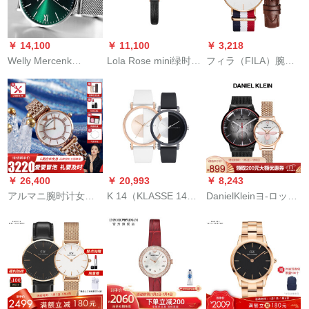
型欧米男性腕時計DW
のファン腕时计黒侍
0014
AR 6008
￥ 14,100
￥ 11,100
￥ 3,218
Welly Mercenk
Lola Rose mini绿时计
フィラ（FILA）腕時
Sybulan doの本品
女性イギリスフフ防
計男性用ニード型ナ
WM腕时计男性2020
水クウォード女性腕
インバーン男性用フ
新型ファンシーは自
时计正版天然クロソ
ァッション学生用腕
动的に透かした机械
ルテア
時計FLM 38-288-
式でウォーチ防水男
78001
子腕时计である。
￥ 26,400
￥ 20,993
￥ 8,243
アルマニ腕时计女性
K 14（KLASSE 14）
DanielKleinヨ-ロッパ
(Emporo Ammani)ス
カップル腕時計ペア
入力カプの正规品プ
カーイウォークウォ
男女カップルモデル
リセットです。
ークク欧州米のファ
欧米腕時計ファッシ
ンド軽すぎて観覧车
ョンクウォークウオ
钢鉄帯AR 1909
ッチ輸入対表不完璧
シリーズ男バラゴー
ルド女黒弓形IM 18