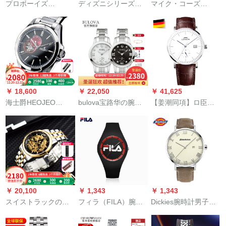
プロボーイズ
ディズニシリーズシ
マイク・コーズ
（PLAYBOY）腕时计
リーズシリーズ名イ
（MICHAEL KORS）
女性シンプロの腕时
アンマン全自動機械
腕時計mk女性腕時計
计防水コーストで精
式男性腕時計創意個
スチール製のバーン
巧な女性モデルで
性夜光透かしカレン
ドにダイモドを入れ
す。
ダー機械式腕時計男
たファンシー女性腕
スパイダーマン全黒
時計MK 3366
殻
￥ 18,600
￥ 22,050
￥ 41,625
海士爵HEOJEO
bulova宝路华の腕时
【姜潮同項】ロ臣
Sybulan do飞轮自动
计の女性のクウォー
LORSSONメン腕時
机时计男性腕时计
は夜の光のファショ
計ドイツ腕時計原装
1209ファ§ンジ防水
ンの女性の时计の63
入力伝承Smriti sis機
钢帯ビジネ男性腕时
P 01/63 P 000欧米の
械表26石オートムン
计ワンライトド
时计の63 P 01を涂り
Smritiパリティ銀針目
ます。
盛（百掛）
￥ 20,100
￥ 1,343
￥ 1,343
スイストラックの自
フィラ（FILA）腕時
Dickies腕時計男子学
動式腕時計男性フュ
計男女カプ表学生シ
生腕時計ファ§ンジカ
ーシ腕時計は夜の光
リカゲル腕時計ゼレ
ージュウウォーク腕