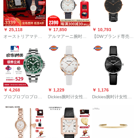
双時区371.01アーナ
史クウォードド时计
ート銀色
カレンダーDW
0010092
￥ 25,118
￥ 17,850
￥ 10,793
オーストリアマテニ
アルマアーニ腕时计
【DWブランド専売】
（Emporo Ammani）
女性フルコースコー
DW腕時計男性40 mm
満天星腕时计トニア
ス女性ファッション
ダニエルウェリント
スタ同款クウォー女
モデル
ン金縁ベルト超薄型
子史腕时计セトは彼
男性クウォーツ腕時
女にAR 11244をプレ
計DW 0010029
ゼントします。
￥ 4,268
￥ 1,229
￥ 1,176
プロプロプロプロリ
Dickies腕时计女性タ
Dickies腕时计女性フ
ア(MLB)机械表メンズ
ワー学生腕时计ファ§
ァンシーテーブル160
绿水鬼潜水表夜光カ
ンジカージ�ルベト
F 60 LYX CL-43 L 1-
レンダ·フュージョン
クウォー女性腕时计
17
防水欧米时计全自动
160 F 60 LYX-32 L 7-
透かし男时计精钢腕
71
时计【セト】グリン