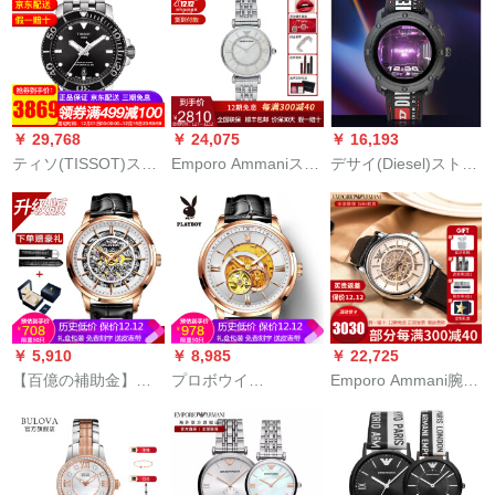
を透かして防水しま
表FLL 38-177-001
時計男性腕時計160
す。
M 60 LYXCL-31 L 5-
91
￥ 29,768
￥ 24,075
￥ 16,193
ティソ(TISSOT)ス男
Emporo Ammaniスネ
デサイ(Diesel)スト腕
表新型海星シリズ自
ーウォー女性の新型
時計男性運動クウォ
動機械腕時計スポツ
バラゴルドバドルに
ー腕時計欧米流行腕
ーダイバーズウォー
ダイを入れて、軽い
時計DZT 2022
ク男T 120.4.7.11
お荷物沢女性腕时计
1.051.00
の全国共同保证休暇
を取りました。観覧
车シリーズのAR
￥ 5,910
￥ 8,985
￥ 22,725
1908银色が少量入荷
【百億の補助金】プ
プロボウイ
Emporo Ammani腕時
しました。
レイボーイ
（PLAYBOY）腕時計
計男性機械表は全自
（PLAYBOY）腕時計
男性機械表両面透か
動フュージョンのク
男性機械表の透かし
し夜光防水全自動機
ラシク防水カジュア
彫りの超薄型防水原
械男子時計5533端白
ルベルト腕時計AR