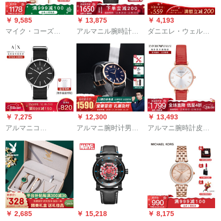
水鬼
￥ 9,585
￥ 13,875
￥ 4,193
マイク・コーズ
アルマニル腕時計皮
ダニエレ・ウェルリ
（MICHAEL KORS）
質ベトクララシャー
ングDW腕時計は、ブ
宋祖児の同じたデザ
ク
ライトと男女の金色
インの腕时计の女性
の開口部のブライト
钢制バラ色の时计は
をセットしていま
欧米のファンシーで
す。DW 0040075。
ある。彼女のクレス
ベストはMK 3858で
￥ 7,275
￥ 12,300
￥ 13,493
す。
アルマニコ
アルマニ腕时计男
アルマニ腕時計皮質
EXCHANGE男性时計
(Emporo
ベルファンカージュ
フトボックススモッ
Ammani)LUCCIIシン
女子時計简略クウォ
ク
ズフューム·プロプロ
ー女子史腕時計AR
ゴルビルビル·クロニ
1876
クル男时计ベルト男
￥ 2,685
￥ 15,218
￥ 8,175