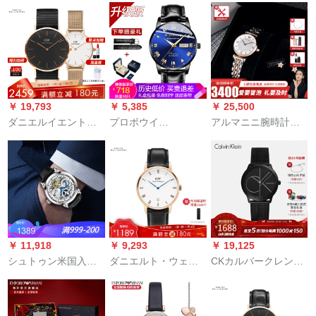
時計は完璧です。欧
フフフフフフフフフ
ト2020年新品バーラ
米腕时计イータリア
ファンボルト腕时计
柄女性腕時計計8つの
フは简単に透かして
クウォークク腕时计
プリセット天然ダウ
入力します。
女性モデル160 F 60
ヤモト（ピンク）
LYX CL-35 L 5-17
￥ 19,793
￥ 5,385
￥ 25,500
ダニエルイエント
プロボウイ
アルマニニ腕時計女
DW（Daniel
（PLAYBOY）腕時計
性(Emporo Ammani)
Wellington）dw腕時
男性用牛革ベト全自
満天星腕時計クウォ
計男性腕時計女性フ
動機式時計ファ·ショ
ーウォートオミ流行
ューチャー腕時計40
超薄型マルチ男性表
軽豪華ギフトセト
MM男性時計+28 MM
2606アールド強化版
80035(満天星帯ピア
女性時計
ブレック·ベル生涯保
ス)
証
￥ 11,918
￥ 9,293
￥ 19,125
シュトゥン米国入力
ダニエルト・ウェル
CKカルバークレン
腕時計の透かし彫り
レン腕时计DW女性时
Minimal简约シリーズ
の腕時計男性全自動
计34 mm文字盘ゴン
黒盘男同款クウォー
機械式時計日月星象
ゴルドベル超薄型女
腕时计K 3 M 5245 X