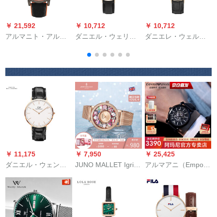
￥ 21,592
￥ 10,712
￥ 10,712
￥
アルマニト・アルシ
ダニエル・ウェリン
ダニエレ・ウェルリ
ンプで个性的な流れ
トン腕時計DW女性時
ングの腕時計DW女性
（
の动き灰色クウォー
計34 mm文字盤ゴー
用36 mmブロックの
ム男子时计AR 11174
ルドベルト超薄型女
文字盤です。金色侧
史クウォーク時計
のベルが薄い女性用
0951 DW（DW
时计です。
时
001000076）
￥ 11,175
￥ 7,950
￥ 25,425
ダニエル・ウェント
JUNO MALLET Igris
アルマアニ（Emporio
ン
小群女史腕时计女性
Ammani）腕時計男性
DnielWellington)DW
防水シンプロ气质フ
機械表は全て自動的
腕時計男子学生用時
ラスディープファゴ
に宋威を透かしてい
計40 mmバーン超薄
ット
ます。竜の同タワー