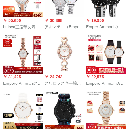
装輸入全自動機械男
面ベルト
1982【12期白条無料
子表5534アップグレ
全国連帯】
ード版Mayベルト終
￥ 55,650
￥ 30,368
￥ 19,950
身品質保証
bulova宝路華女表ク
アルマテニ（Emporo
Empro Ammaniカプ
ウォー腕時計の縁取
Ammani）腕時計ステ
ル表ファンパ-ソナリ
り盤貝母盤ファ‰夜
ィベルドビルビルビ
テ-ジジ男表2020カー
光女表65 R 152
ルビルビルビル9004
プAR 11254+AR
11253
￥ 31,425
￥ 24,743
￥ 22,575
Emporo Ammaniスネ
スワロフスキー腕時
Emporo Ammaniカプ
ーウォード女性の新
計女性の新型スイー
リ腕時計ペア男女ペ
型バラゴの全国共同
ルブレット式防水ク
アペアペアアオーデ
保证休暇は10日间の
リープ女子時計
ィション2502/AR
星シリズ11266で
5470415
11270
す。