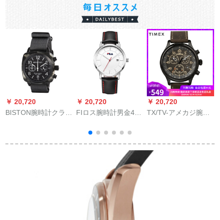
￥ 20,720
￥ 20,720
￥ 20,720
￥
BISTON腕時計クラシ
FIロス腕時計男金40
TX/TV-アメカジ腕時
カル男表40 m mマレ
mm白文字盤銀辺ベル
計エキスポリスシリ
ー100 m防水多機能
オル男腕時計フラワ
ズ防水男子学生時計T
男時計
メール時計フロワワ
499 05
1514.PB.GT.3.3.NG
ワワワワワワワワワ
ワワワワワイー
7