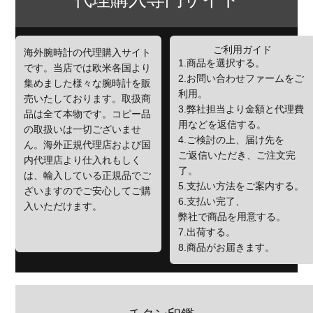
ご利用ガイド
海外腕時計の代理購入サイト
1.商品を選択する。
です。当店では欧米各国より
2.お問い合わせファームをご
集めました様々な腕時計を販
利用。
売いたしております。取扱商
3.弊社担当より金額と代理費
品は全て本物です。コピー品
用などを返信する。
の取扱いは一切ございませ
4.ご検討の上、届け先を
ん。海外正規代理店および国
ご返信いただき、ご注文完
内代理店より仕入れもしく
了。
は、輸入している正規品でご
5.支払い方法をご案内する。
ざいますのでご安心してご購
6.支払い完了、
入いただけます。
弊社で商品を用意する。
7.出荷する。
8.商品がお届きます。