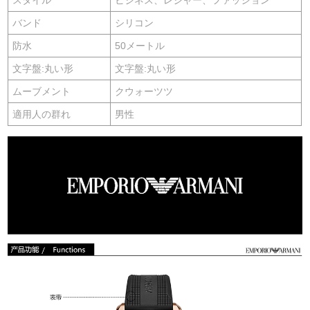
スタイル
ビジネス、レジャー、ファッション
バンド
シリコン
防水
50メートル
文字盤:丸い形
文字盤:丸い形
ムーブメント
クウォーツツ
適用人の群れ
男性