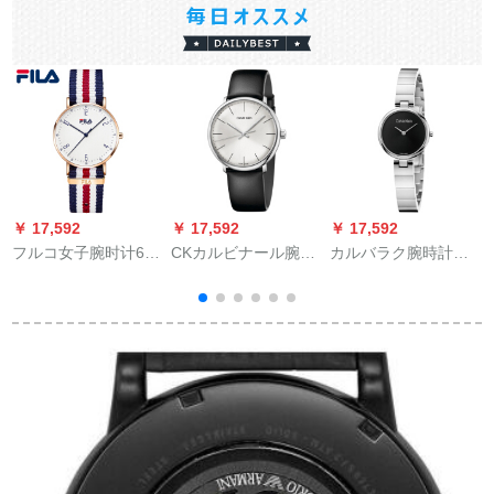
￥ 17,592
￥ 17,592
￥ 17,592
￥
フルコ女子腕时计633
CKカルビナール腕時
カルバラク腕時計純
男表カプコン表1対ナ
計HIGHナノバー男表
正シリーズブレック
インベル略式白面红
简素化縞のツ男腕時
文字盤シルバ文字盤
白バスターレボ女101
計K 8 M 211 C 6
シンドファンド女性
時
モデルK 8 G 23141